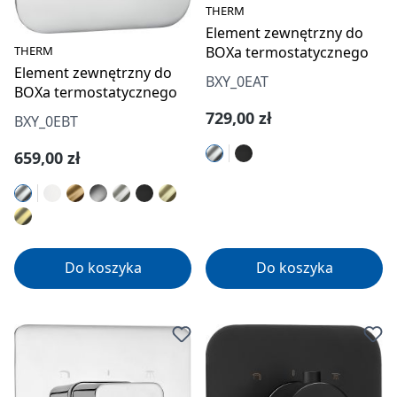
THERM
Element zewnętrzny do
THERM
BOXa termostatycznego
Element zewnętrzny do
BXY_0EAT
BOXa termostatycznego
Cena regularna:
729,00 zł
BXY_0EBT
Cena regularna:
659,00 zł
Do koszyka
Do koszyka