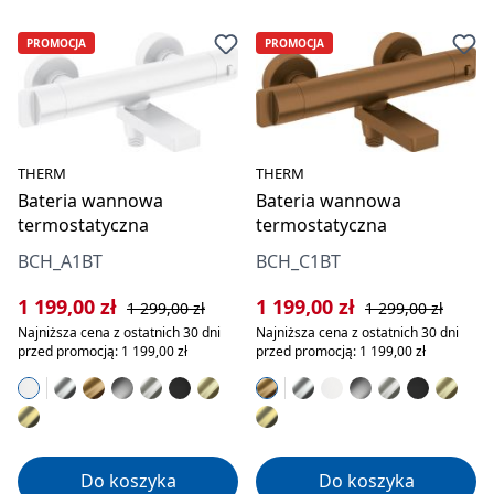
PROMOCJA
PROMOCJA
THERM
THERM
Bateria wannowa
Bateria wannowa
termostatyczna
termostatyczna
BCH_A1BT
BCH_C1BT
Cena sprzedaży:
Cena regularna:
Cena sprzedaży:
Cena regularna:
1 199,00 zł
1 199,00 zł
1 299,00 zł
1 299,00 zł
Najniższa cena z ostatnich 30 dni
Najniższa cena z ostatnich 30 dni
przed promocją: 1 199,00 zł
przed promocją: 1 199,00 zł
Do koszyka
Do koszyka