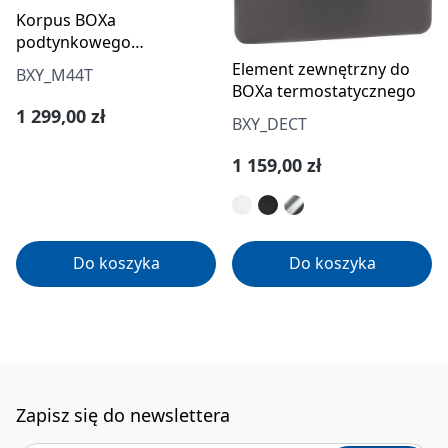
Korpus BOXa
podtynkowego
termostatycznego z
Element zewnętrzny do
BXY_M44T
przełącznikiem natrysku
BOXa termostatycznego
Cena regularna:
1 299,00 zł
BXY_DECT
Cena regularna:
1 159,00 zł
Do koszyka
Do koszyka
Zapisz się do newslettera