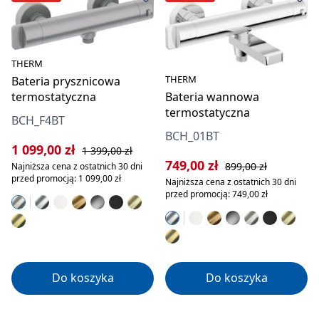
THERM
THERM
Bateria prysznicowa
Bateria wannowa
termostatyczna
termostatyczna
BCH_F4BT
BCH_01BT
Cena sprzedaży:
Cena regularna:
1 099,00 zł
1 399,00 zł
Cena sprzedaży:
Cena regularna:
749,00 zł
899,00 zł
Najniższa cena z ostatnich 30 dni
przed promocją: 1 099,00 zł
Najniższa cena z ostatnich 30 dni
przed promocją: 749,00 zł
Do koszyka
Do koszyka