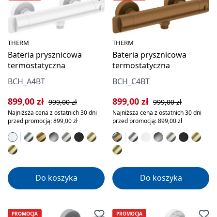
THERM
THERM
Bateria prysznicowa
Bateria prysznicowa
termostatyczna
termostatyczna
BCH_A4BT
BCH_C4BT
Cena sprzedaży:
Cena regularna:
Cena sprzedaży:
Cena regularna:
899,00 zł
899,00 zł
999,00 zł
999,00 zł
Najniższa cena z ostatnich 30 dni
Najniższa cena z ostatnich 30 dni
przed promocją: 899,00 zł
przed promocją: 899,00 zł
Do koszyka
Do koszyka
PROMOCJA
PROMOCJA