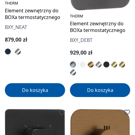
THERM
Element zewnętrzny do
THERM
BOXa termostatycznego
Element zewnętrzny do
BXY_NEAT
BOXa termostatycznego
Cena regularna:
879,00 zł
BXY_DEBT
Cena regularna:
929,00 zł
Do koszyka
Do koszyka