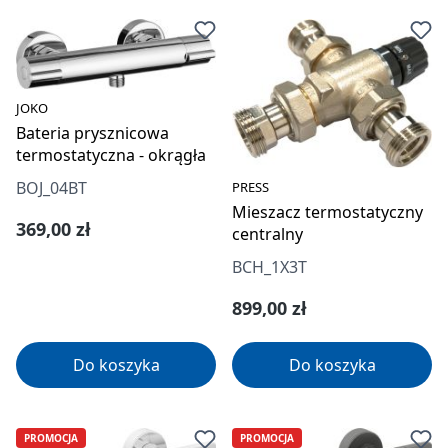
JOKO
Bateria prysznicowa
termostatyczna - okrągła
BOJ_04BT
PRESS
Mieszacz termostatyczny
Cena regularna:
369,00 zł
centralny
BCH_1X3T
Cena regularna:
899,00 zł
Do koszyka
Do koszyka
PROMOCJA
PROMOCJA