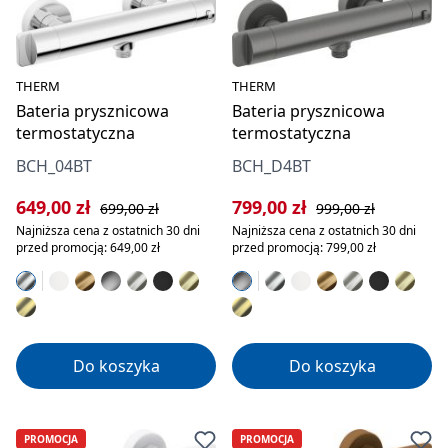
THERM
THERM
Bateria prysznicowa
Bateria prysznicowa
termostatyczna
termostatyczna
BCH_04BT
BCH_D4BT
Cena sprzedaży:
Cena regularna:
Cena sprzedaży:
Cena regularna:
649,00 zł
799,00 zł
699,00 zł
999,00 zł
Najniższa cena z ostatnich 30 dni
Najniższa cena z ostatnich 30 dni
przed promocją: 649,00 zł
przed promocją: 799,00 zł
Do koszyka
Do koszyka
PROMOCJA
PROMOCJA