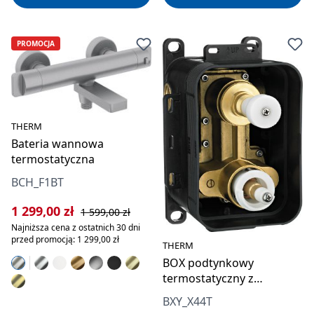
PROMOCJA
THERM
Bateria wannowa
termostatyczna
BCH_F1BT
Cena sprzedaży:
Cena regularna:
1 299,00 zł
1 599,00 zł
Najniższa cena z ostatnich 30 dni
przed promocją: 1 299,00 zł
THERM
BOX podtynkowy
termostatyczny z
przełącznikiem natrysku
BXY_X44T