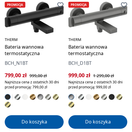
PROMOCJA
PROMOCJA
THERM
THERM
Bateria wannowa
Bateria wannowa
termostatyczna
termostatyczna
BCH_N1BT
BCH_D1BT
Cena sprzedaży:
Cena regularna:
Cena sprzedaży:
Cena regularna:
799,00 zł
999,00 zł
999,00 zł
1 299,00 zł
Najniższa cena z ostatnich 30 dni
Najniższa cena z ostatnich 30 dni
przed promocją: 799,00 zł
przed promocją: 999,00 zł
Do koszyka
Do koszyka