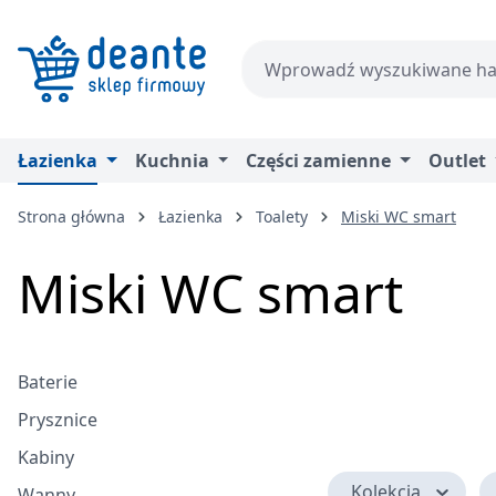
zejdź do głównej zawartości
Przejdź do wyszukiwania
Przejdź do głównej nawigacji
Łazienka
Kuchnia
Części zamienne
Outlet
Strona główna
Łazienka
Toalety
Miski WC smart
Miski WC smart
Baterie
Prysznice
Kabiny
Kolekcja
Wanny