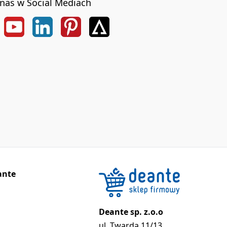
nas w Social Mediach
ante
Deante sp. z.o.o
ul. Twarda 11/13