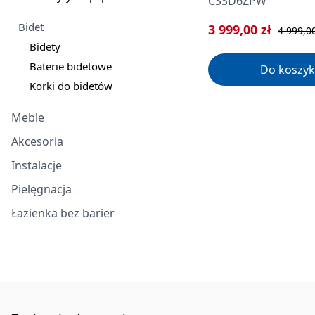
CSSD6ZPW
Bidet
Cena sprzedaży:
Cena regu
3 999,00 zł
4 999,00
Bidety
Baterie bidetowe
Do koszyk
Korki do bidetów
Meble
Akcesoria
Instalacje
Pielęgnacja
Łazienka bez barier