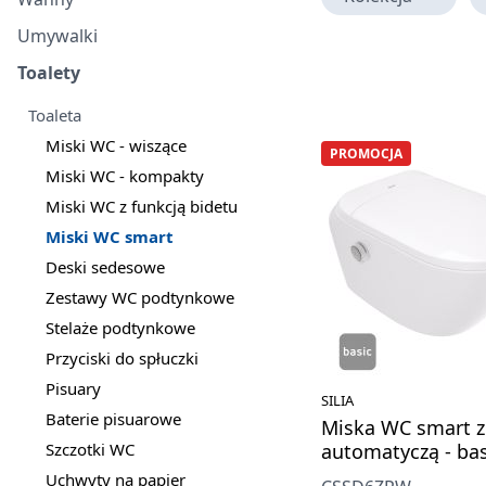
Umywalki
Toalety
Toaleta
Miski WC - wiszące
PROMOCJA
Miski WC - kompakty
Miski WC z funkcją bidetu
Miski WC smart
Deski sedesowe
Zestawy WC podtynkowe
Stelaże podtynkowe
Przyciski do spłuczki
Pisuary
SILIA
Baterie pisuarowe
Miska WC smart z
Szczotki WC
automatyczą - bas
Uchwyty na papier