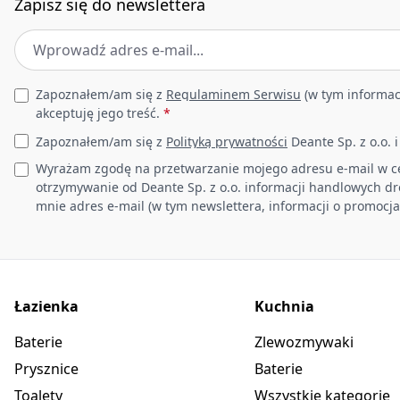
Zapisz się do newslettera
Adres e-mail
*
Leave this field empty
Zapoznałem/am się z
Regulaminem Serwisu
(w tym informac
akceptuję jego treść.
*
Zapoznałem/am się z
Polityką prywatności
Deante Sp. z o.o. 
Wyrażam zgodę na przetwarzanie mojego adresu e-mail w c
otrzymywanie od Deante Sp. z o.o. informacji handlowych d
mnie adres e-mail (w tym newslettera, informacji o promocja
Łazienka
Kuchnia
Baterie
Zlewozmywaki
Prysznice
Baterie
Toalety
Wszystkie kategorie