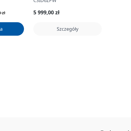
CSID6ZPW
larna:
Cena regularna:
5 999,00 zł
 zł
a
Szczegóły