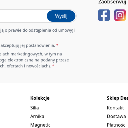
Zaobserwuj 
Wyślij
ją o prawie do odstąpienia od umowy) i
i akceptuję jej postanowienia.
*
elach marketingowych, w tym na
rogą elektroniczną na podany przeze
ch, ofertach i nowościach).
*
Kolekcje
Sklep De
Silia
Kontakt
Arnika
Dostawa
Magnetic
Płatności