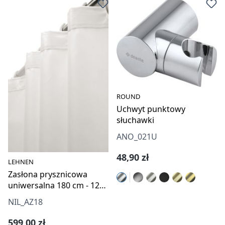
ROUND
Uchwyt punktowy
słuchawki
ANO_021U
Cena regularna:
48,90 zł
LEHNEN
Zasłona prysznicowa
uniwersalna 180 cm - 12
oczek
NIL_AZ18
Cena regularna:
599,00 zł