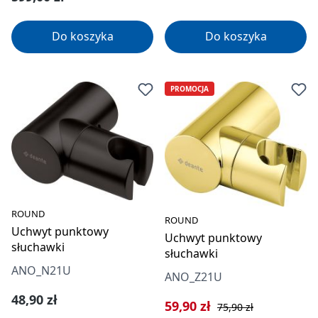
Do koszyka
Do koszyka
PROMOCJA
ROUND
ROUND
Uchwyt punktowy
Uchwyt punktowy
słuchawki
słuchawki
ANO_N21U
ANO_Z21U
Cena regularna:
48,90 zł
Cena sprzedaży:
Cena regularna:
59,90 zł
75,90 zł