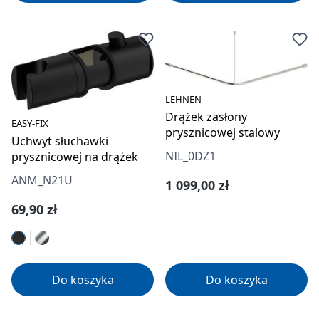
LEHNEN
Drążek zasłony
EASY-FIX
prysznicowej stalowy
Uchwyt słuchawki
NIL_0DZ1
prysznicowej na drążek
ANM_N21U
Cena regularna:
1 099,00 zł
Cena regularna:
69,90 zł
Do koszyka
Do koszyka