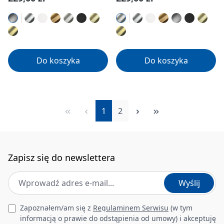
Do koszyka
Do koszyka
Strona
Strona
1
2
Zapisz się do newslettera
Adres e-mail
*
Wyślij
Leave this field empty
Zapoznałem/am się z
Regulaminem Serwisu
(w tym
informacją o prawie do odstąpienia od umowy) i akceptuję