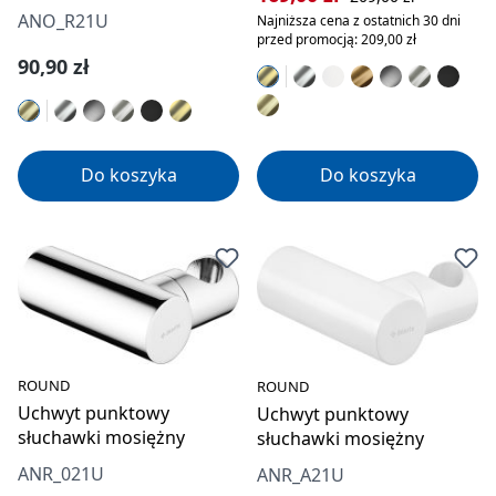
ANO_R21U
Najniższa cena z ostatnich 30 dni
przed promocją: 209,00 zł
Cena regularna:
90,90 zł
Do koszyka
Do koszyka
ROUND
ROUND
Uchwyt punktowy
Uchwyt punktowy
słuchawki mosiężny
słuchawki mosiężny
ANR_021U
ANR_A21U