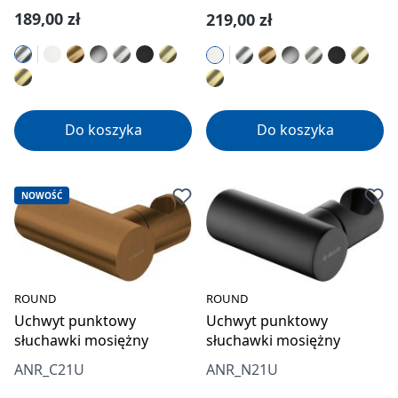
Cena regularna:
Cena regularna:
189,00 zł
219,00 zł
Do koszyka
Do koszyka
NOWOŚĆ
ROUND
ROUND
Uchwyt punktowy
Uchwyt punktowy
słuchawki mosiężny
słuchawki mosiężny
ANR_C21U
ANR_N21U