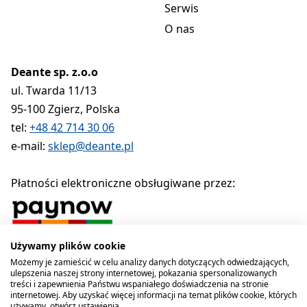
Serwis
O nas
Deante sp. z.o.o
ul. Twarda 11/13
95-100 Zgierz, Polska
tel:
+48 42 714 30 06
e-mail:
sklep@deante.pl
Płatności elektroniczne obsługiwane przez:
Używamy plików cookie
Polityka prywatności
Regulamin
Polityka cookies
Możemy je zamieścić w celu analizy danych dotyczących odwiedzających,
ulepszenia naszej strony internetowej, pokazania spersonalizowanych
Deante sp. z o.o. 1990-2026
treści i zapewnienia Państwu wspaniałego doświadczenia na stronie
internetowej. Aby uzyskać więcej informacji na temat plików cookie, których
używamy, otwórz ustawienia.