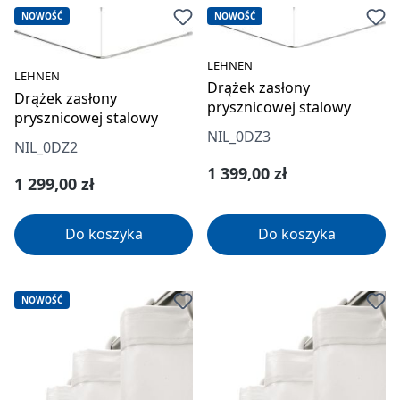
NOWOŚĆ
NOWOŚĆ
LEHNEN
LEHNEN
Drążek zasłony
Drążek zasłony
prysznicowej stalowy
prysznicowej stalowy
NIL_0DZ3
NIL_0DZ2
Cena regularna:
1 399,00 zł
Cena regularna:
1 299,00 zł
Do koszyka
Do koszyka
NOWOŚĆ