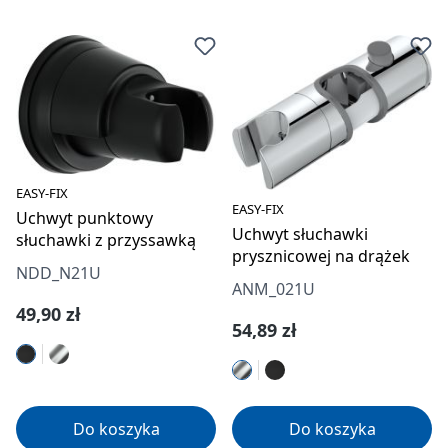
EASY-FIX
EASY-FIX
Uchwyt punktowy
Uchwyt słuchawki
słuchawki z przyssawką
prysznicowej na drążek
NDD_N21U
ANM_021U
Cena regularna:
49,90 zł
Cena regularna:
54,89 zł
Do koszyka
Do koszyka