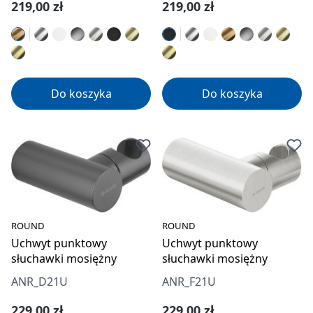
Cena regularna:
Cena regularna:
219,00 zł
219,00 zł
Do koszyka
Do koszyka
ROUND
ROUND
Uchwyt punktowy
Uchwyt punktowy
słuchawki mosiężny
słuchawki mosiężny
ANR_D21U
ANR_F21U
Cena regularna:
Cena regularna:
229,00 zł
229,00 zł