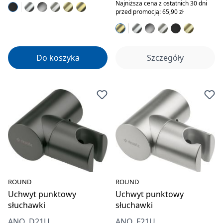
Najniższa cena z ostatnich 30 dni
przed promocją: 65,90 zł
Do koszyka
Szczegóły
ROUND
ROUND
Uchwyt punktowy
Uchwyt punktowy
słuchawki
słuchawki
ANO_D21U
ANO_F21U