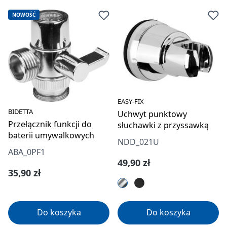
NOWOŚĆ
EASY-FIX
BIDETTA
Uchwyt punktowy
Przełącznik funkcji do
słuchawki z przyssawką
baterii umywalkowych
NDD_021U
ABA_0PF1
Cena regularna:
49,90 zł
Cena regularna:
35,90 zł
Do koszyka
Do koszyka