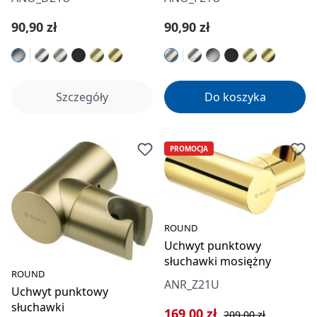
Cena regularna:
Cena regularna:
90,90 zł
90,90 zł
Szczegóły
Do koszyka
PROMOCJA
ROUND
Uchwyt punktowy
słuchawki mosiężny
ROUND
ANR_Z21U
Uchwyt punktowy
słuchawki
Cena sprzedaży:
Cena regularna:
169,00 zł
209,00 zł