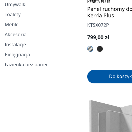
KERRIA PLUS
Umywalki
Panel ruchomy do
Toalety
Kerria Plus
Meble
KTSX072P
Akcesoria
Cena regularna:
799,00 zł
Instalacje
Pielęgnacja
Łazienka bez barier
Do koszyk