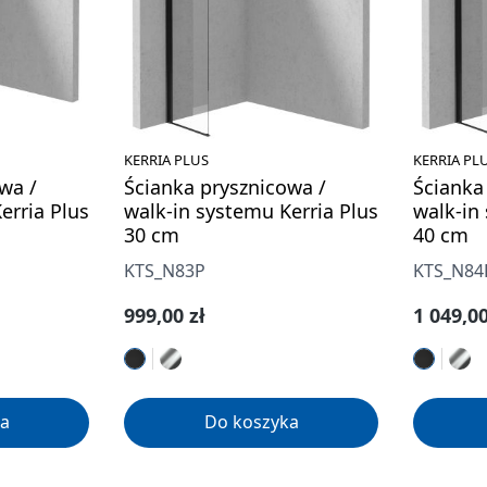
KERRIA PLUS
KERRIA PL
wa /
Ścianka prysznicowa /
Ścianka
erria Plus
walk-in systemu Kerria Plus
walk-in
30 cm
40 cm
KTS_N83P
KTS_N84
Cena regularna:
Cena re
999,00 zł
1 049,00
a
Do koszyka