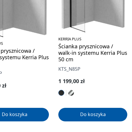
KERRIA PLUS
US
Ścianka prysznicowa /
 prysznicowa /
walk-in systemu Kerria Plus
 systemu Kerria Plus
50 cm
KTS_N85P
P
Cena regularna:
1 199,00 zł
gularna:
 zł
Do koszyka
Do koszyka