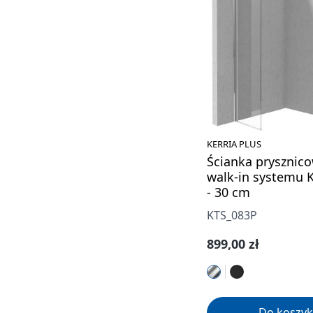
KERRIA PLUS
Ścianka prysznico
walk-in systemu K
- 30 cm
KTS_083P
Cena regularna:
899,00 zł
Do koszyk