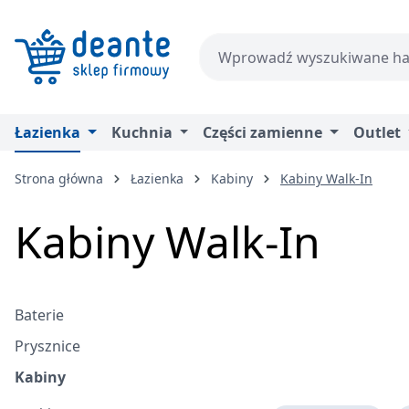
zejdź do głównej zawartości
Przejdź do wyszukiwania
Przejdź do głównej nawigacji
Łazienka
Kuchnia
Części zamienne
Outlet
Strona główna
Łazienka
Kabiny
Kabiny Walk-In
Kabiny Walk-In
Baterie
Prysznice
Kabiny