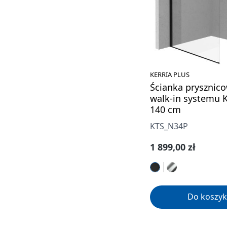
KERRIA PLUS
Ścianka prysznico
walk-in systemu K
140 cm
KTS_N34P
Cena regularna:
1 899,00 zł
Do koszyk