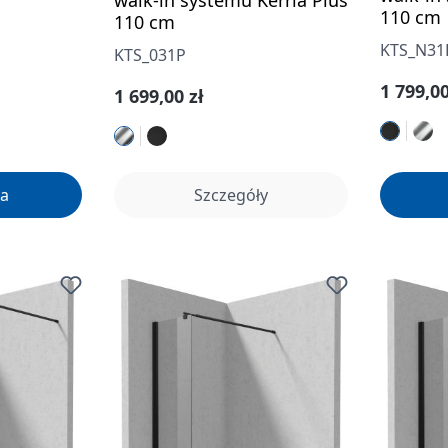
walk-in systemu Kerria Plus
110 cm
110 cm
KTS_N31
KTS_031P
Cena re
1 799,00
Cena regularna:
1 699,00 zł
a
Szczegóły