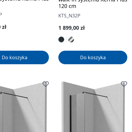
120 cm
P
KTS_N32P
gularna:
 zł
Cena regularna:
1 899,00 zł
Do koszyka
Do koszyka