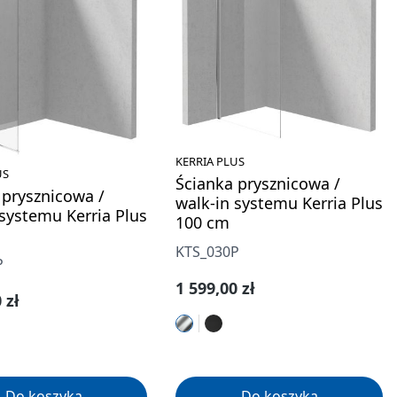
KERRIA PLUS
US
Ścianka prysznicowa /
 prysznicowa /
walk-in systemu Kerria Plus
 systemu Kerria Plus
100 cm
KTS_030P
P
Cena regularna:
1 599,00 zł
gularna:
 zł
Do koszyka
Do koszyka