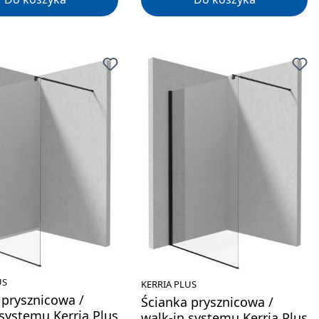
US
KERRIA PLUS
 prysznicowa /
Ścianka prysznicowa /
 systemu Kerria Plus
walk-in systemu Kerria Plus