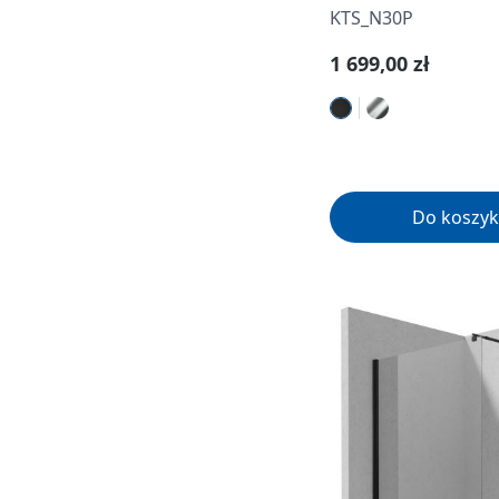
KTS_N30P
Cena regularna:
1 699,00 zł
Do koszyk