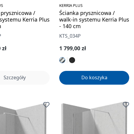
US
KERRIA PLUS
 prysznicowa /
Ścianka prysznicowa /
 systemu Kerria Plus
walk-in systemu Kerria Plus
m
- 140 cm
P
KTS_034P
gularna:
Cena regularna:
 zł
1 799,00 zł
Szczegóły
Do koszyka