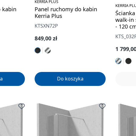
KERRIA PLUS
KERRIA PL
 kabin
Panel ruchomy do kabin
Ścianka
Kerria Plus
walk-in
KTSXN72P
- 120 c
KTS_032
Cena regularna:
849,00 zł
Cena re
1 799,00
a
Do koszyka