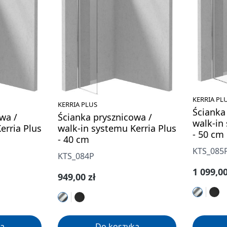
KERRIA PL
KERRIA PLUS
Ścianka
wa /
Ścianka prysznicowa /
walk-in
erria Plus
walk-in systemu Kerria Plus
- 50 cm
- 40 cm
KTS_085
KTS_084P
Cena re
1 099,00
Cena regularna:
949,00 zł
a
Do koszyka