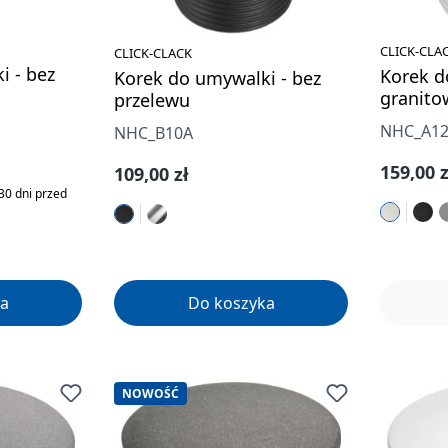
CLICK-CLA
CLICK-CLACK
i - bez
Korek d
Korek do umywalki - bez
granito
przelewu
NHC_A1
NHC_B10A
a:
Cena re
159,00 z
Cena regularna:
109,00 zł
30 dni przed
a
Do koszyka
NOWOŚĆ