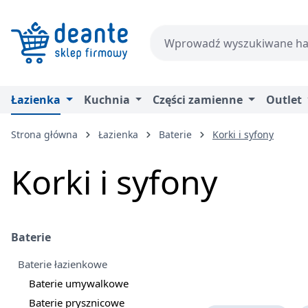
zejdź do głównej zawartości
Przejdź do wyszukiwania
Przejdź do głównej nawigacji
Łazienka
Kuchnia
Części zamienne
Outlet
Strona główna
Łazienka
Baterie
Korki i syfony
Korki i syfony
Baterie
Baterie łazienkowe
Baterie umywalkowe
Baterie prysznicowe