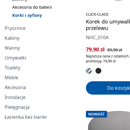
Akcesoria do baterii
CLICK-CLACK
Korki i syfony
Korek do umywalk
przelewu
Prysznice
NHC_010A
Kabiny
Wanny
Cena sprzedaży:
Cena regularn
79,90 zł
89,90 zł
Najniższa cena z ostatnich 
Umywalki
promocją: 74,90 zł
Toalety
Meble
Akcesoria
Do koszyk
Instalacje
Pielęgnacja
NOWOŚĆ
Łazienka bez barier