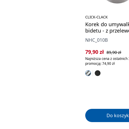
CLICK-CLACK
Korek do umywalk
bidetu - z przele
NHC_010B
Cena sprzedaży:
Cena regularn
79,90 zł
89,90 zł
Najniższa cena z ostatnich 
promocją: 74,90 zł
Do koszyk