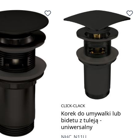
CLICK-CLACK
Korek do umywalki lub
bidetu z tuleją -
uniwersalny
NHC_N11U