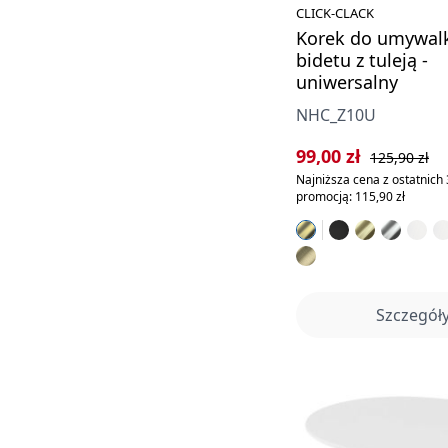
CLICK-CLACK
Korek do umywalk
bidetu z tuleją -
uniwersalny
NHC_Z10U
Cena sprzedaży:
Cena regularn
99,00 zł
125,90 zł
Najniższa cena z ostatnich 
promocją: 115,90 zł
Szczegół