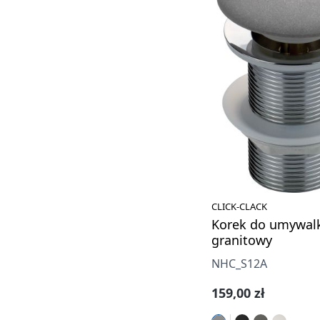
CLICK-CLACK
Korek do umywalk
granitowy
NHC_S12A
Cena regularna:
159,00 zł