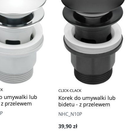
CK
CLICK-CLACK
o umywalki lub
Korek do umywalki lub
- z przelewem
bidetu - z przelewem
0P
NHC_N10P
gularna:
Cena regularna:
39,90 zł