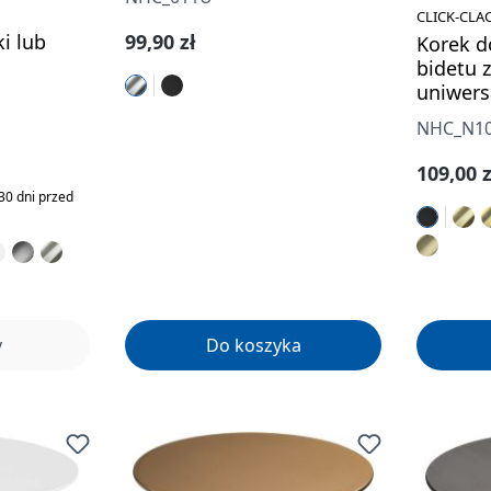
CLICK-CLA
Cena regularna:
99,90 zł
i lub
Korek d
bidetu z
uniwers
NHC_N1
a:
Cena re
109,00 z
30 dni przed
y
Do koszyka