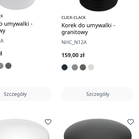
CK
CLICK-CLACK
o umywalki -
Korek do umywalki -
wy
granitowy
2A
NHC_N12A
gularna:
ł
Cena regularna:
159,00 zł
Szczegóły
Szczegóły