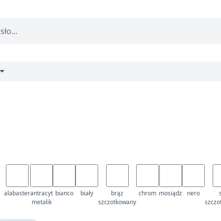
alabaster
antracyt
bianco
biały
brąz
chrom
mosiądz
nero
metalik
szczotkowany
szczo