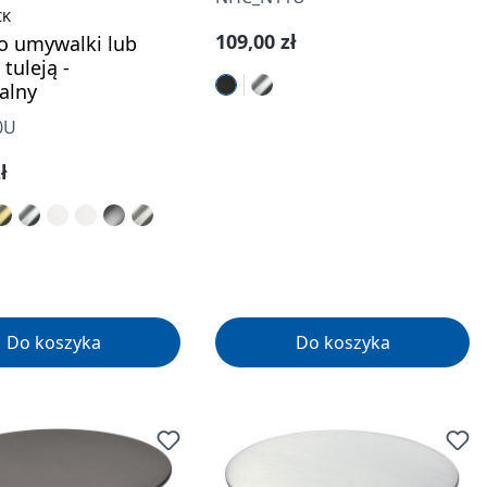
CK
Cena regularna:
109,00 zł
o umywalki lub
 tuleją -
alny
0U
gularna:
ł
Do koszyka
Do koszyka