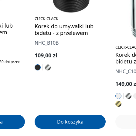
CLICK-CLACK
i lub
Korek do umywalki lub
wem
bidetu - z przelewem
NHC_B10B
CLICK-CLA
a:
Korek d
Cena regularna:
109,00 zł
bidetu z
30 dni przed
NHC_C1
Cena re
149,00 z
a
Do koszyka