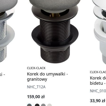
CLICK-CLACK
CLICK-CLA
Korek do umywalki -
i -
Korek d
granitowy
bidetu 
NHC_T12A
NHC_01
Cena regularna:
159,00 zł
Cena re
33,90 zł