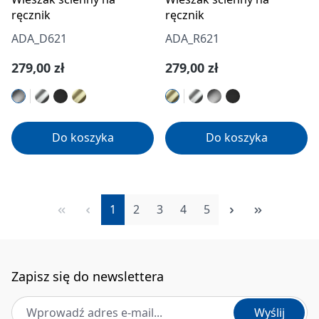
ręcznik
ręcznik
ADA_D621
ADA_R621
Cena regularna:
Cena regularna:
279,00 zł
279,00 zł
Do koszyka
Do koszyka
Strona
Strona
Strona
Strona
Strona
1
2
3
4
5
Zapisz się do newslettera
Adres e-mail
*
Wyślij