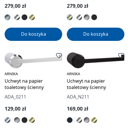
Cena regularna:
Cena regularna:
279,00 zł
279,00 zł
Do koszyka
Do koszyka
ARNIKA
ARNIKA
Uchwyt na papier
Uchwyt na papier
toaletowy ścienny
toaletowy ścienny
ADA_0211
ADA_N211
Cena regularna:
Cena regularna:
129,00 zł
169,00 zł