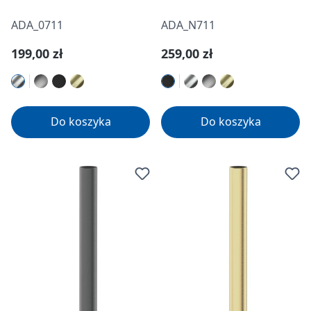
ADA_0711
ADA_N711
Cena regularna:
Cena regularna:
199,00 zł
259,00 zł
Do koszyka
Do koszyka