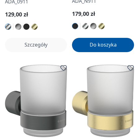
ADA_N911
ADA_0911
Cena regularna:
179,00 zł
Cena regularna:
129,00 zł
Szczegóły
Do koszyka