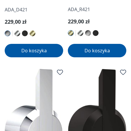
ADA_R421
ADA_D421
Cena regularna:
229,00 zł
Cena regularna:
229,00 zł
Do koszyka
Do koszyka