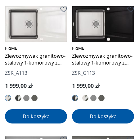
PRIME
PRIME
Zlewozmywak granitowo-
Zlewozmywak granitowo-
stalowy 1-komorowy z
stalowy 1-komorowy z
ociekaczem
ociekaczem
ZSR_A113
ZSR_G113
Cena regularna:
Cena regularna:
1 999,00 zł
1 999,00 zł
Do koszyka
Do koszyka