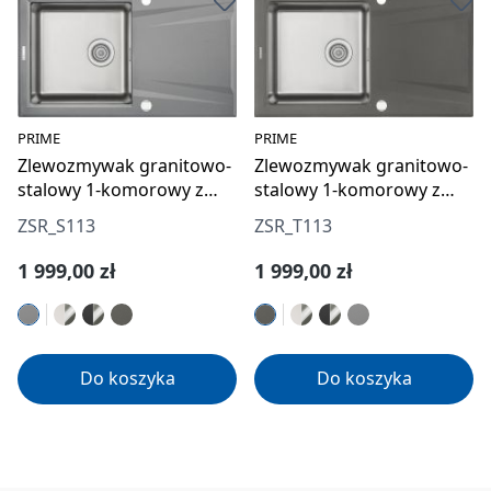
PRIME
PRIME
Zlewozmywak granitowo-
Zlewozmywak granitowo-
stalowy 1-komorowy z
stalowy 1-komorowy z
ociekaczem
ociekaczem
ZSR_S113
ZSR_T113
Cena regularna:
Cena regularna:
1 999,00 zł
1 999,00 zł
Do koszyka
Do koszyka