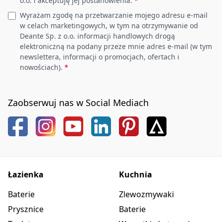
o.o. i akceptuję jej postanowienia.
*
Wykończenie
biały
Wyrażam zgodę na przetwarzanie mojego adresu e-mail
w celach marketingowych, w tym na otrzymywanie od
Materiał
ceramika
Deante Sp. z o.o. informacji handlowych drogą
elektroniczną na podany przeze mnie adres e-mail (w tym
Otwór pod baterię
Tak
newslettera, informacji o promocjach, ofertach i
nowościach).
*
Zaobserwuj nas w Social Mediach
Łazienka
Kuchnia
Baterie
Zlewozmywaki
Prysznice
Baterie