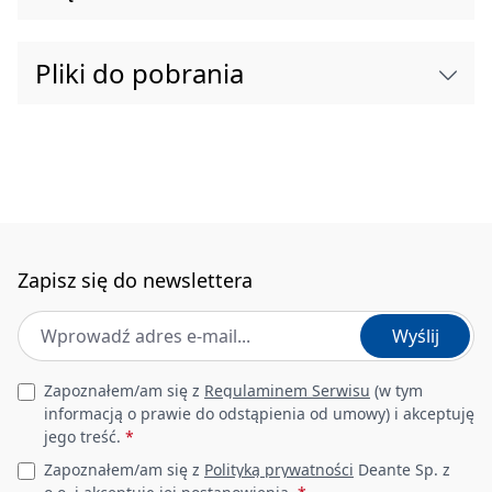
Sposób montażu
wiszący
Pliki do pobrania
Szerokość [mm]
500
Długość [mm]
500
Wysokość [mm]
415
Materiał
stal nierdzewna
Zapisz się do newslettera
Odwracalny
Tak
Adres e-mail
*
Wyślij
Zestaw montażowy w
Tak
komplecie
Leave this field empty
Zapoznałem/am się z
Regulaminem Serwisu
(w tym
informacją o prawie do odstąpienia od umowy) i akceptuję
Umywalka
jego treść.
*
Zapoznałem/am się z
Polityką prywatności
Deante Sp. z