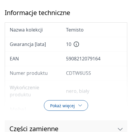
Informacje techniczne
Nazwa kolekcji
Temisto
Gwarancja [lata]
10
EAN
5908212079164
Numer produktu
CDTW6U5S
Wykończenie
nero, biały
produktu
Pokaż więcej
Mebel
Wykończenie
nero
Części zamienne