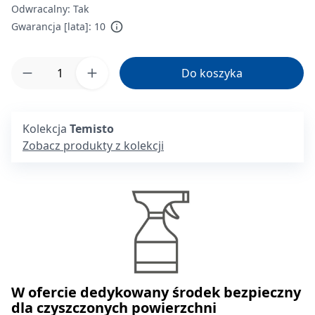
Odwracalny:
Tak
Gwarancja [lata]:
10
Ilość produktu: Wprowadź żądaną ilość lub 
Do koszyka
Kolekcja
Temisto
Zobacz produkty z kolekcji
W ofercie dedykowany środek bezpieczny
dla czyszczonych powierzchni