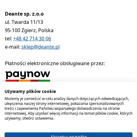
Deante sp. z.o.o
ul. Twarda 11/13
95-100 Zgierz, Polska
tel:
+48 42 714 30 06
e-mail:
sklep@deante.pl
Płatności elektroniczne obsługiwane przez:
Używamy plików cookie
Polityka prywatności
Regulamin
Polityka cookies
Możemy je zamieścić w celu analizy danych dotyczących odwiedzających,
ulepszenia naszej strony internetowej, pokazania spersonalizowanych
Deante sp. z o.o. 1990-2026
treści i zapewnienia Państwu wspaniałego doświadczenia na stronie
internetowej. Aby uzyskać więcej informacji na temat plików cookie, których
używamy, otwórz ustawienia.
Akceptuj wszystko