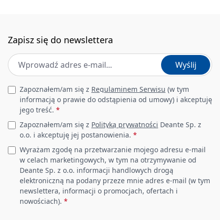
Wysokość [mm]
700
Materiał
stal nierdzewna
Zapisz się do newslettera
Odwracalny
Tak
Adres e-mail
*
Wyślij
Regulowane nóżki
Tak
Leave this field empty
Zapoznałem/am się z
Regulaminem Serwisu
(w tym
Zestaw montażowy w
informacją o prawie do odstąpienia od umowy) i akceptuję
Tak
komplecie
jego treść.
*
Zapoznałem/am się z
Polityką prywatności
Deante Sp. z
Umywalka
o.o. i akceptuję jej postanowienia.
*
Wyrażam zgodę na przetwarzanie mojego adresu e-mail
w celach marketingowych, w tym na otrzymywanie od
Wykończenie
biały
Deante Sp. z o.o. informacji handlowych drogą
elektroniczną na podany przeze mnie adres e-mail (w tym
Materiał
ceramika
newslettera, informacji o promocjach, ofertach i
nowościach).
*
Otwór pod baterię
Tak