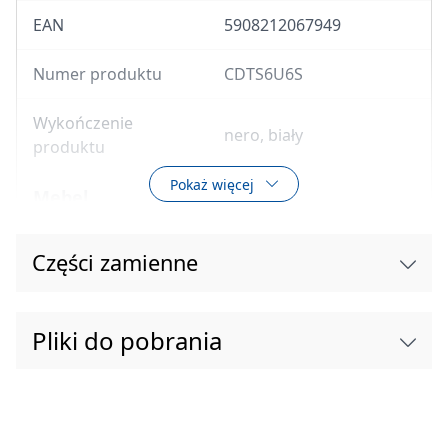
EAN
5908212067949
Numer produktu
CDTS6U6S
Wykończenie
nero, biały
produktu
Pokaż więcej
Mebel
Wykończenie
nero
Części zamienne
Sposób montażu
stojący
Pliki do pobrania
Szerokość [mm]
500
Długość [mm]
665