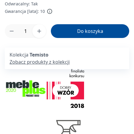
Odwracalny:
Tak
Gwarancja [lata]:
10
Ilość produktu: Wprowadź żądaną ilość lub 
Do koszyka
Kolekcja
Temisto
Zobacz produkty z kolekcji