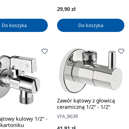
Cena regularna:
29,90 zł
Do koszyka
Do koszyka
Zawór kątowy z głowicą
ceramiczną 1/2" - 1/2"
VFA_B63R
ątowy kulowy 1/2" -
 kartoniku
Cena regularna:
41,91 zł