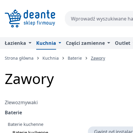
zejdź do głównej zawartości
Przejdź do wyszukiwania
Przejdź do głównej nawigacji
Łazienka
Kuchnia
Części zamienne
Outlet
Strona główna
Kuchnia
Baterie
Zawory
Zawory
Zlewozmywaki
Baterie
Baterie kuchenne
Gwint od instalac
Baterie kuchenne