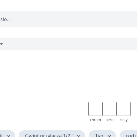
chrom
nero
złoty
ji
Gwint przyłącza 1/2''
Typ
rodz