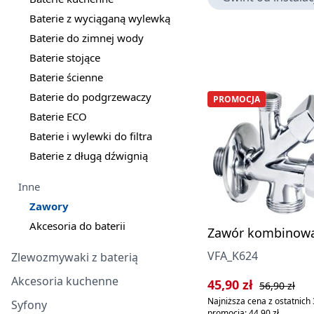
Baterie z wyciąganą wylewką
Baterie do zimnej wody
Baterie stojące
Baterie ścienne
Baterie do podgrzewaczy
PROMOCJA
Baterie ECO
Baterie i wylewki do filtra
Baterie z długą dźwignią
Inne
Zawory
Akcesoria do baterii
Zawór kombinow
VFA_K624
Zlewozmywaki z baterią
Akcesoria kuchenne
Cena sprzedaży:
Cena regularn
45,90 zł
56,90 zł
Najniższa cena z ostatnich 
Syfony
promocją: 44,90 zł