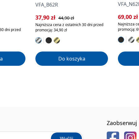
VFA_N62
VFA_B62R
Cena sp
69,00 z
Cena sprzedaży:
Cena regularna:
37,90 zł
44,90 zł
a:
Najniższa ce
Najniższa cena z ostatnich 30 dni przed
promocją: 69
30 dni przed
promocją: 34,90 zł
a
Do koszyka
Zaobserwuj 
Wyślij