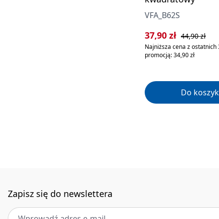
VFA_B62S
Cena sprzedaży:
Cena regularn
37,90 zł
44,90 zł
Najniższa cena z ostatnich 
promocją: 34,90 zł
Do koszyk
Zapisz się do newslettera
Adres e-mail
*