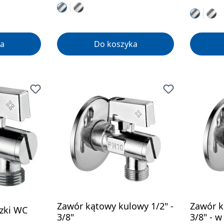
a
Do koszyka
Zawór kątowy kulowy 1/2" -
Zawór k
czki WC
3/8"
3/8" - w