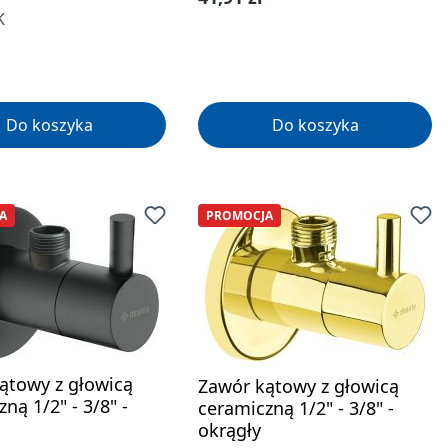
K
gularna:
Do koszyka
Do koszyka
A
PROMOCJA
ątowy z głowicą
Zawór kątowy z głowicą
ną 1/2" - 3/8" -
ceramiczną 1/2" - 3/8" -
okrągły