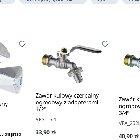
Zawór kulowy czerpalny
Zawór k
ogrodowy z adapterami -
any
ogrodow
1/2"
3/4"
VFA_152L
VFA_252
a:
Cena regularna:
33,90 zł
30 dni przed
Cena re
40,90 zł