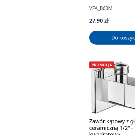
VFA_B63M
Cena regularna:
27,90 zł
Do koszyk
PROMOCJA
Zawór kątowy z g
ceramiczną 1/2" - 
kwadratowy