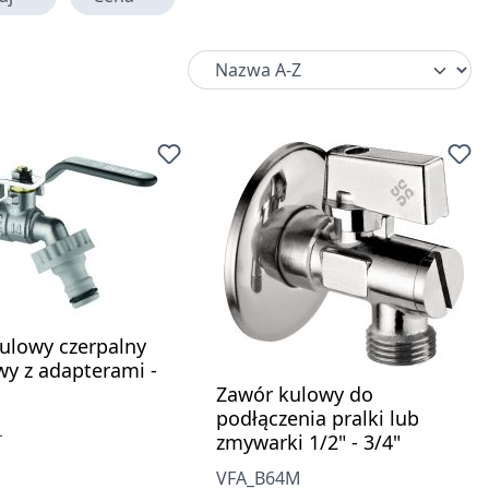
ulowy czerpalny
y z adapterami -
Zawór kulowy do
podłączenia pralki lub
L
zmywarki 1/2" - 3/4"
gularna:
VFA_B64M