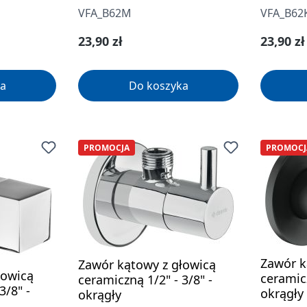
VFA_B62M
VFA_B62
Cena regularna:
Cena re
23,90 zł
23,90 zł
a
Do koszyka
PROMOCJA
PROMOCJ
Zawór k
Zawór kątowy z głowicą
łowicą
ceramicz
ceramiczną 1/2" - 3/8" -
3/8" -
okrągły
okrągły