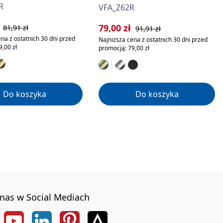
R
VFA_Z62R
rzedaży:
Cena regularna:
ł
Cena sprzedaży:
Cena regularna:
79,00 zł
81,91 zł
91,91 zł
na z ostatnich 30 dni przed
Najniższa cena z ostatnich 30 dni przed
,00 zł
promocją: 79,00 zł
Do koszyka
Do koszyka
nas w Social Mediach