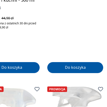
 i kuchni - 500 ml
B
rzedaży:
Cena regularna:
ł
44,90 zł
na z ostatnich 30 dni przed
,90 zł
Do koszyka
Do koszyka
A
PROMOCJA