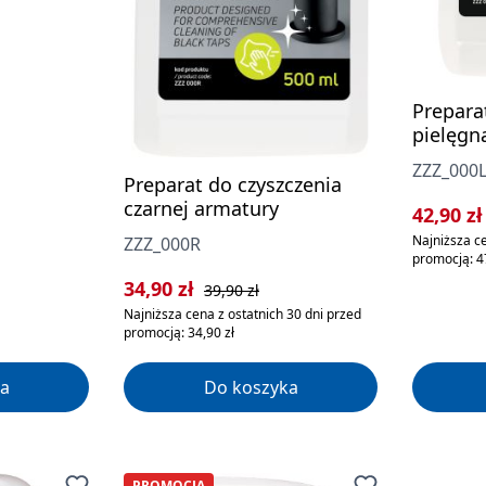
Preparat
pielęgn
ZZZ_000
Preparat do czyszczenia
czarnej armatury
Cena sp
42,90 z
Najniższa ce
ZZZ_000R
promocją: 47
Cena sprzedaży:
Cena regularna:
34,90 zł
39,90 zł
Najniższa cena z ostatnich 30 dni przed
promocją: 34,90 zł
a
Do koszyka
PROMOCJA