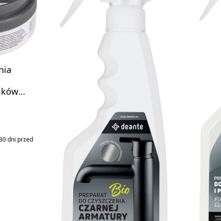
nia
ików
 ml
a:
30 dni przed