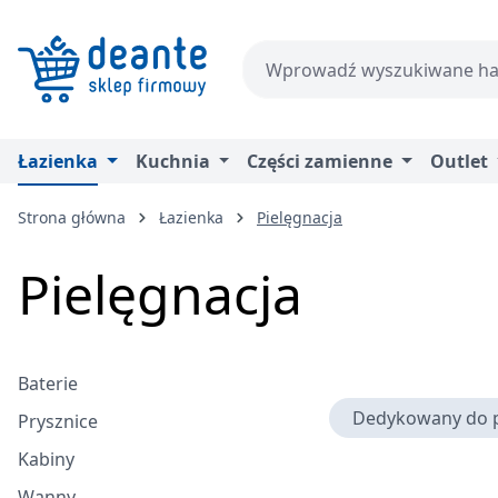
zejdź do głównej zawartości
Przejdź do wyszukiwania
Przejdź do głównej nawigacji
Łazienka
Kuchnia
Części zamienne
Outlet
Strona główna
Łazienka
Pielęgnacja
Pielęgnacja
Baterie
Dedykowany do 
Prysznice
Kabiny
Wanny