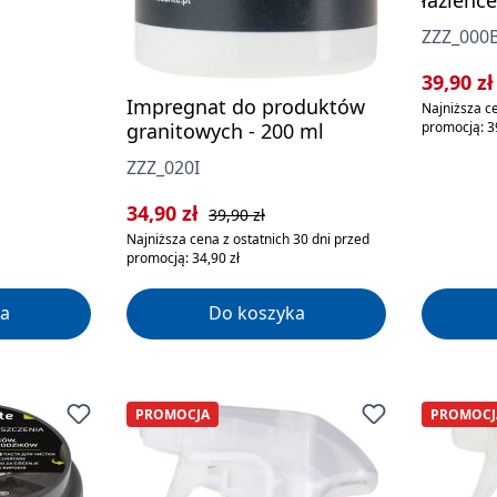
łazience
ZZZ_000
Cena sp
39,90 z
Impregnat do produktów
Najniższa ce
granitowych - 200 ml
promocją: 39
ZZZ_020I
Cena sprzedaży:
Cena regularna:
34,90 zł
39,90 zł
Najniższa cena z ostatnich 30 dni przed
promocją: 34,90 zł
a
Do koszyka
PROMOCJA
PROMOCJ