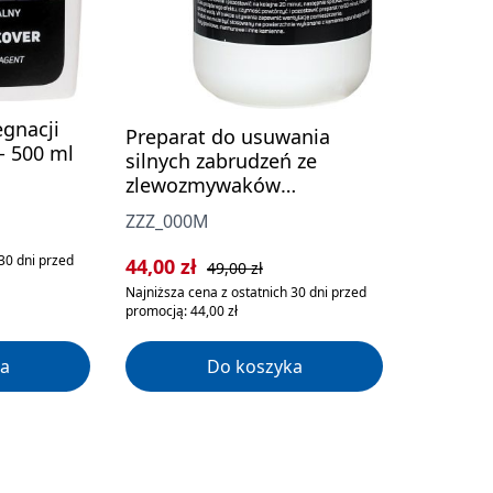
egnacji
Preparat do usuwania
- 500 ml
silnych zabrudzeń ze
zlewozmywaków
granitowych
ZZZ_000M
a:
30 dni przed
Cena sprzedaży:
Cena regularna:
44,00 zł
49,00 zł
Najniższa cena z ostatnich 30 dni przed
promocją: 44,00 zł
a
Do koszyka