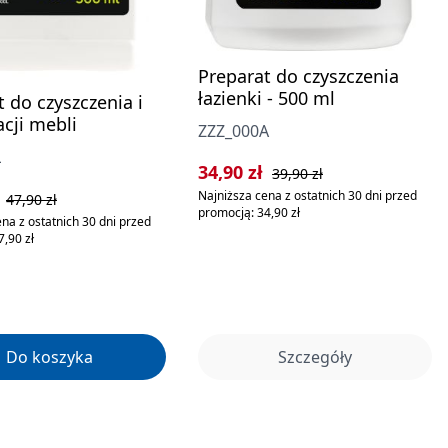
Preparat do czyszczenia
łazienki - 500 ml
 do czyszczenia i
acji mebli
ZZZ_000A
L
Cena sprzedaży:
Cena regularna:
34,90 zł
39,90 zł
rzedaży:
Cena regularna:
ł
Najniższa cena z ostatnich 30 dni przed
47,90 zł
promocją: 34,90 zł
na z ostatnich 30 dni przed
,90 zł
Do koszyka
Szczegóły