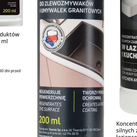
oduktów
 ml
a:
30 dni przed
Koncent
silnych