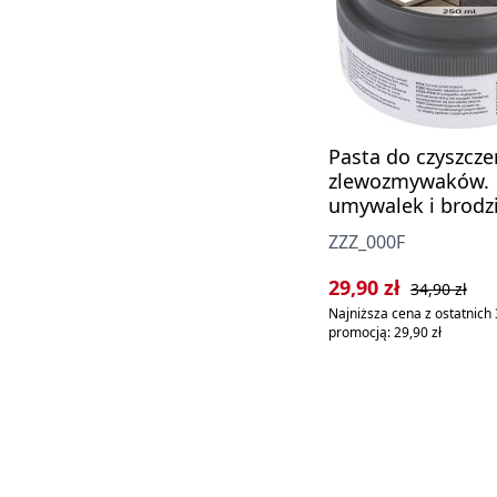
Pasta do czyszcze
zlewozmywaków.
umywalek i brodz
granitowych - 250
ZZZ_000F
Cena sprzedaży:
Cena regularn
29,90 zł
34,90 zł
Najniższa cena z ostatnich 
promocją: 29,90 zł