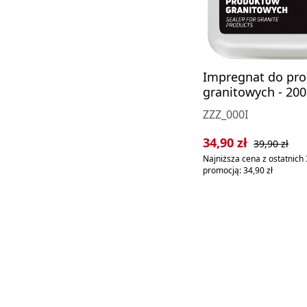
Impregnat do pr
granitowych - 200
ZZZ_000I
Cena sprzedaży:
Cena regularn
34,90 zł
39,90 zł
Najniższa cena z ostatnich 
promocją: 34,90 zł