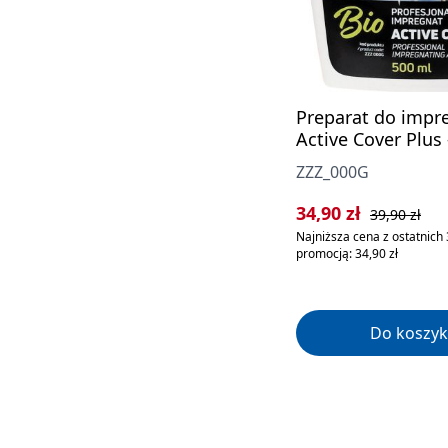
Preparat do impr
Active Cover Plus 
ZZZ_000G
Cena sprzedaży:
Cena regularn
34,90 zł
39,90 zł
Najniższa cena z ostatnich 
promocją: 34,90 zł
Do koszyk