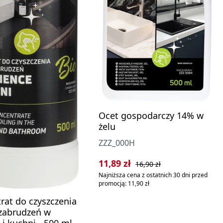
Ocet gospodarczy 14% w
żelu
ZZZ_000H
Cena sprzedaży:
Cena regularna:
11,89 zł
16,90 zł
Najniższa cena z ostatnich 30 dni przed
promocją: 11,90 zł
rat do czyszczenia
 zabrudzeń w