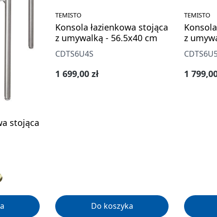
TEMISTO
TEMISTO
Konsola łazienkowa stojąca
Konsola
z umywalką - 56.5x40 cm
z umywa
CDTS6U4S
CDTS6U
Cena regularna:
Cena re
1 699,00 zł
1 799,00
wa stojąca
a
Do koszyka