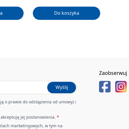
a
Do koszyka
Zaobserwuj 
Wyślij
ją o prawie do odstąpienia od umowy) i
i akceptuję jej postanowienia.
*
elach marketingowych, w tym na