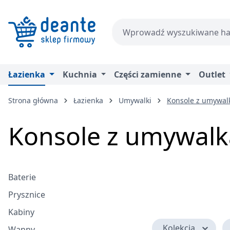
zejdź do głównej zawartości
Przejdź do wyszukiwania
Przejdź do głównej nawigacji
Łazienka
Kuchnia
Części zamienne
Outlet
Strona główna
Łazienka
Umywalki
Konsole z umywal
Konsole z umywalk
Baterie
Prysznice
Kabiny
Kolekcja
Wanny