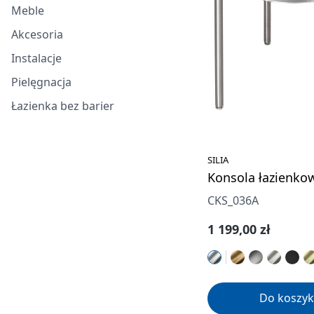
Meble
Akcesoria
Instalacje
Pielęgnacja
Łazienka bez barier
SILIA
Konsola łazienko
CKS_036A
Cena regularna:
1 199,00 zł
Do koszyk