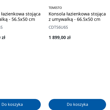
TEMISTO
 łazienkowa stojąca
Konsola łazienkowa stojąca
lką - 56.5x50 cm
z umywalką - 66.5x50 cm
5S
CDTS6U6S
gularna:
Cena regularna:
 zł
1 899,00 zł
Do koszyka
Do koszyka