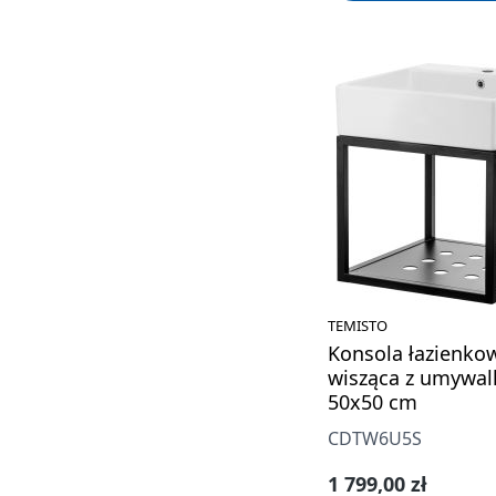
TEMISTO
Konsola łazienko
wisząca z umywal
50x50 cm
CDTW6U5S
Cena regularna:
1 799,00 zł