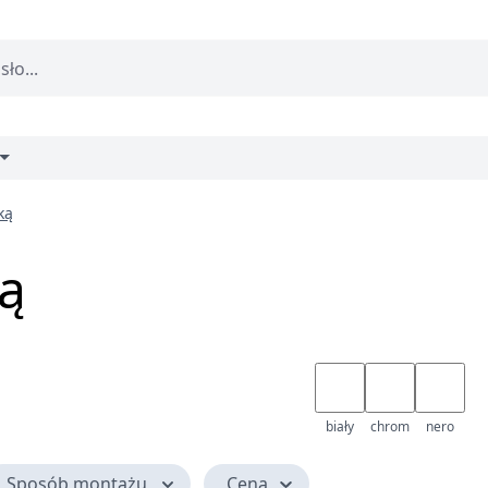
ką
ą
biały
chrom
nero
Sposób montażu
Cena