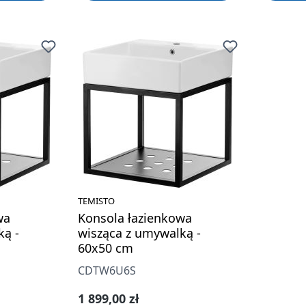
TEMISTO
wa
Konsola łazienkowa
ką -
wisząca z umywalką -
60x50 cm
CDTW6U6S
Cena regularna:
1 899,00 zł