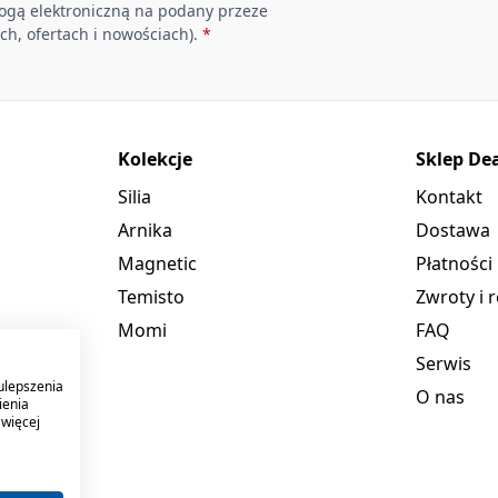
rogą elektroniczną na podany przeze
ch, ofertach i nowościach).
*
Kolekcje
Sklep De
Silia
Kontakt
Arnika
Dostawa
Magnetic
Płatności
Temisto
Zwroty i 
Momi
FAQ
Serwis
ulepszenia
O nas
ienia
 więcej