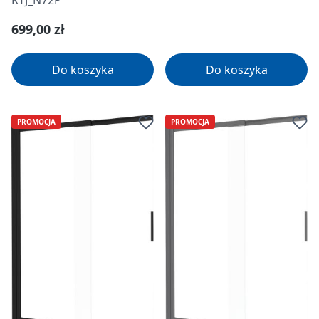
KTJ_N72P
Cena regularna:
699,00 zł
Do koszyka
Do koszyka
PROMOCJA
PROMOCJA