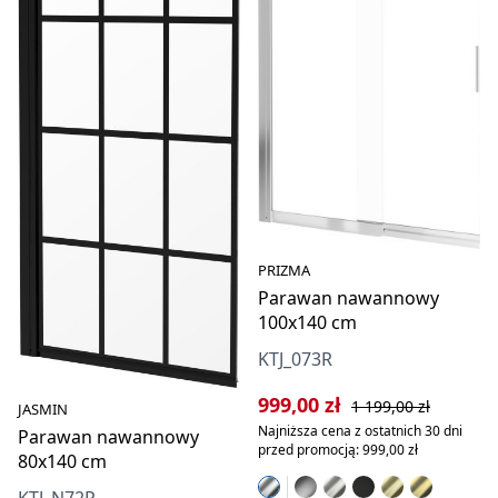
PRIZMA
Parawan nawannowy
100x140 cm
KTJ_073R
Cena sprzedaży:
Cena regularna:
999,00 zł
1 199,00 zł
JASMIN
Najniższa cena z ostatnich 30 dni
Parawan nawannowy
przed promocją: 999,00 zł
80x140 cm