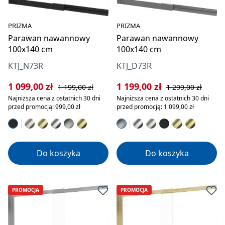
PRIZMA
PRIZMA
Parawan nawannowy
Parawan nawannowy
100x140 cm
100x140 cm
KTJ_N73R
KTJ_D73R
Cena sprzedaży:
Cena regularna:
Cena sprzedaży:
Cena regularna:
1 099,00 zł
1 199,00 zł
1 199,00 zł
1 299,00 zł
Najniższa cena z ostatnich 30 dni
Najniższa cena z ostatnich 30 dni
przed promocją: 999,00 zł
przed promocją: 1 099,00 zł
Do koszyka
Do koszyka
PROMOCJA
PROMOCJA