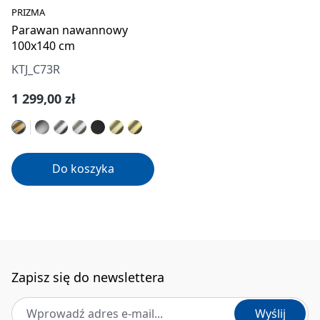
PRIZMA
Parawan nawannowy
100x140 cm
KTJ_C73R
Cena regularna:
1 299,00 zł
Do koszyka
Zapisz się do newslettera
Adres e-mail
*
Wyślij