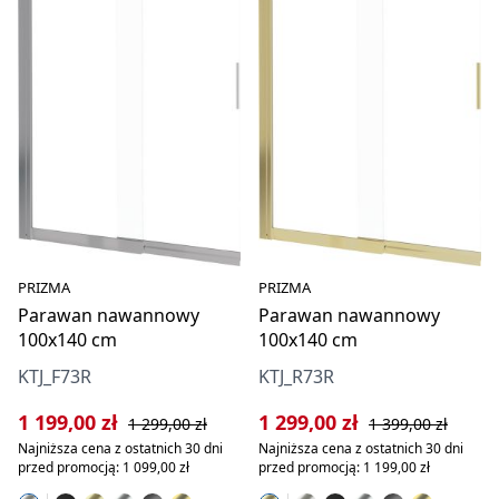
PRIZMA
PRIZMA
Parawan nawannowy
Parawan nawannowy
100x140 cm
100x140 cm
KTJ_F73R
KTJ_R73R
Cena sprzedaży:
Cena regularna:
Cena sprzedaży:
Cena regularna:
1 199,00 zł
1 299,00 zł
1 299,00 zł
1 399,00 zł
Najniższa cena z ostatnich 30 dni
Najniższa cena z ostatnich 30 dni
przed promocją: 1 099,00 zł
przed promocją: 1 199,00 zł