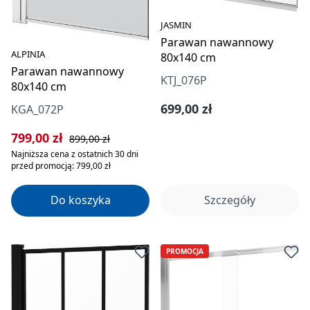
JASMIN
Parawan nawannowy
ALPINIA
80x140 cm
Parawan nawannowy
KTJ_076P
80x140 cm
Cena regularna:
699,00 zł
KGA_072P
Cena sprzedaży:
Cena regularna:
799,00 zł
899,00 zł
Najniższa cena z ostatnich 30 dni
przed promocją: 799,00 zł
Do koszyka
Szczegóły
PROMOCJA