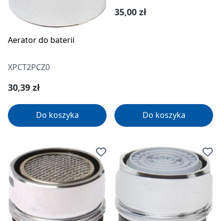
Cena regularna:
35,00 zł
Aerator do baterii
XPCT2PCZ0
Cena regularna:
30,39 zł
Do koszyka
Do koszyka