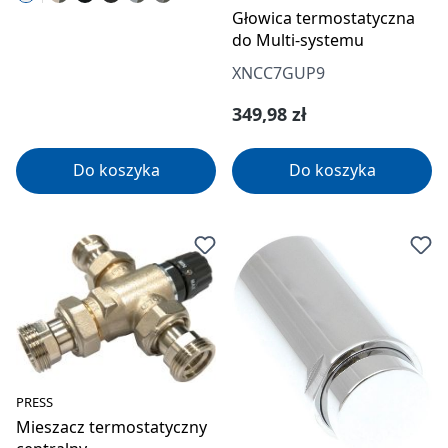
Głowica termostatyczna
do Multi-systemu
XNCC7GUP9
Cena regularna:
349,98 zł
Do koszyka
Do koszyka
PRESS
Mieszacz termostatyczny