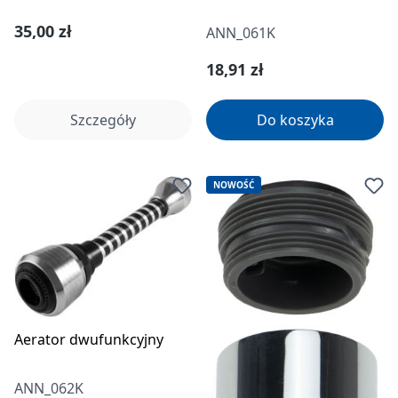
Cena regularna:
35,00 zł
ANN_061K
Cena regularna:
18,91 zł
Szczegóły
Do koszyka
NOWOŚĆ
Aerator dwufunkcyjny
ANN_062K