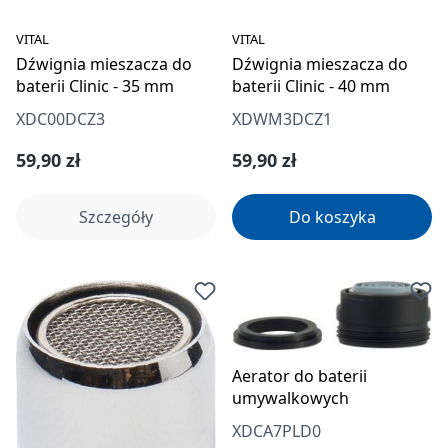
VITAL
VITAL
Dźwignia mieszacza do
Dźwignia mieszacza do
baterii Clinic - 35 mm
baterii Clinic - 40 mm
XDC00DCZ3
XDWM3DCZ1
Cena regularna:
Cena regularna:
59,90 zł
59,90 zł
Szczegóły
Do koszyka
Aerator do baterii
umywalkowych
XDCA7PLD0