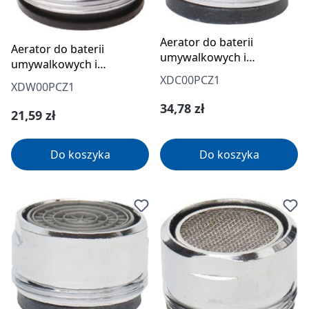
Aerator do baterii
Aerator do baterii
umywalkowych i
umywalkowych i
zlewozmywakowych -
zlewozmywakowych -
XDC00PCZ1
XDW00PCZ1
premium
basic
Cena regularna:
34,78 zł
Cena regularna:
21,59 zł
Do koszyka
Do koszyka