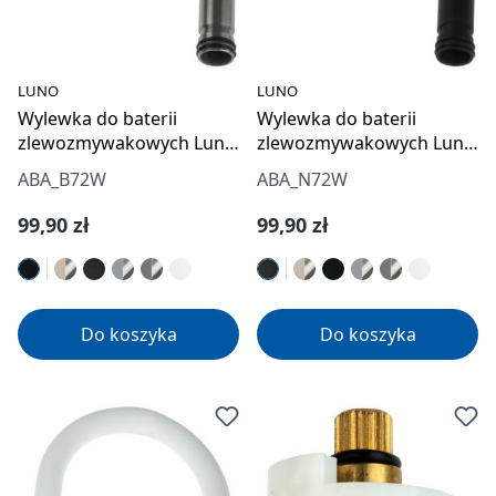
LUNO
LUNO
Wylewka do baterii
Wylewka do baterii
zlewozmywakowych Luno
zlewozmywakowych Luno
- elastyczna
- elastyczna
ABA_B72W
ABA_N72W
Cena regularna:
Cena regularna:
99,90 zł
99,90 zł
Do koszyka
Do koszyka