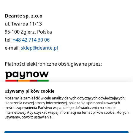
Deante sp. z.o.o
ul. Twarda 11/13
95-100 Zgierz, Polska
tel:
+48 42 714 30 06
e-mail:
sklep@deante.pl
Płatności elektroniczne obsługiwane przez:
Używamy plików cookie
Polityka prywatności
Regulamin
Polityka cookies
Możemy je zamieścić w celu analizy danych dotyczących odwiedzających,
ulepszenia naszej strony internetowej, pokazania spersonalizowanych
Deante sp. z o.o. 1990-2026
treści i zapewnienia Państwu wspaniałego doświadczenia na stronie
internetowej. Aby uzyskać więcej informacji na temat plików cookie, których
używamy, otwórz ustawienia.