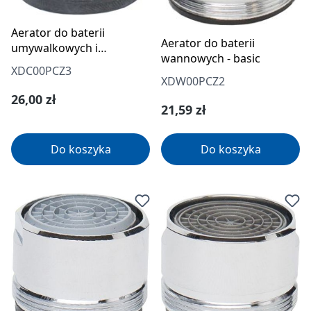
Aerator do baterii
Aerator do baterii
umywalkowych i
wannowych - basic
zlewozmywakowych -
XDC00PCZ3
standard
XDW00PCZ2
Cena regularna:
26,00 zł
Cena regularna:
21,59 zł
Do koszyka
Do koszyka