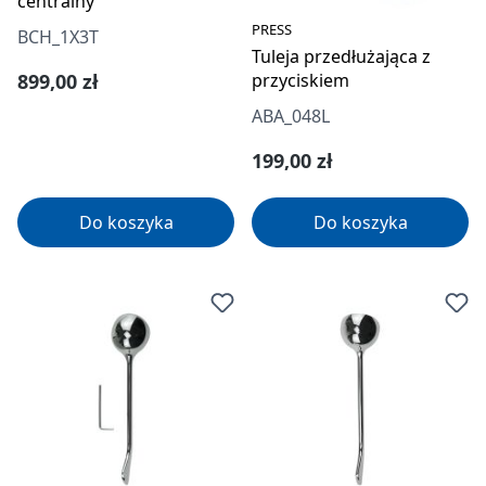
centralny
PRESS
BCH_1X3T
Tuleja przedłużająca z
Cena regularna:
899,00 zł
przyciskiem
ABA_048L
Cena regularna:
199,00 zł
Do koszyka
Do koszyka