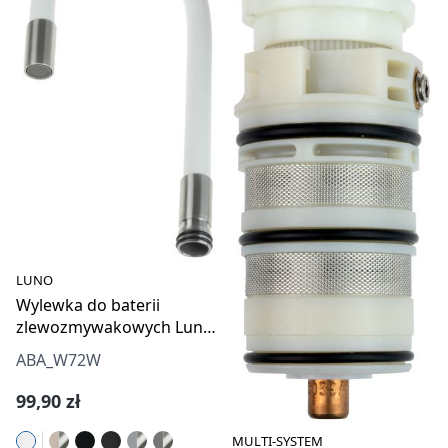
LUNO
Wylewka do baterii
zlewozmywakowych Luno
- elastyczna
ABA_W72W
Cena regularna:
99,90 zł
MULTI-SYSTEM