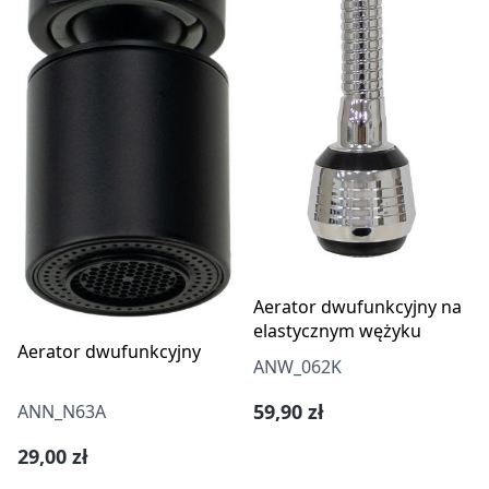
Aerator dwufunkcyjny na
elastycznym wężyku
Aerator dwufunkcyjny
ANW_062K
Cena regularna:
59,90 zł
ANN_N63A
Cena regularna:
29,00 zł