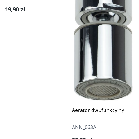
Cena regularna:
19,90 zł
Aerator dwufunkcyjny
ANN_063A