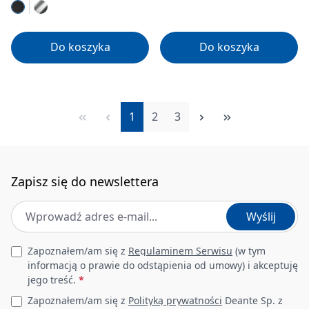
Do koszyka
Do koszyka
Strona
Strona
Strona
1
2
3
Zapisz się do newslettera
Adres e-mail
*
Wyślij
Leave this field empty
Zapoznałem/am się z
Regulaminem Serwisu
(w tym
informacją o prawie do odstąpienia od umowy) i akceptuję
jego treść.
*
Zapoznałem/am się z
Polityką prywatności
Deante Sp. z