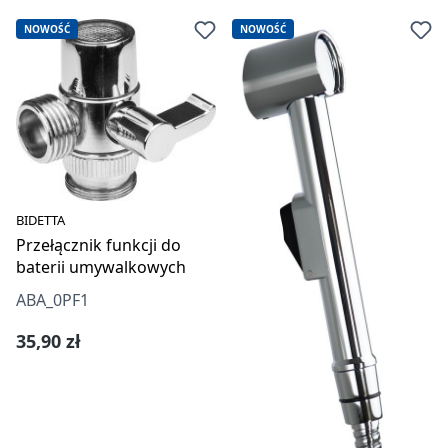
NOWOŚĆ
NOWOŚĆ
BIDETTA
Przełącznik funkcji do
baterii umywalkowych
ABA_0PF1
Cena regularna:
35,90 zł