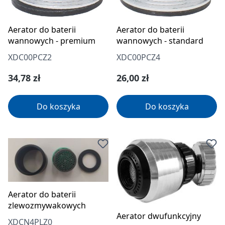
Aerator do baterii
Aerator do baterii
wannowych - standard
wannowych - premium
XDC00PCZ4
XDC00PCZ2
Cena regularna:
Cena regularna:
26,00 zł
34,78 zł
Do koszyka
Do koszyka
Aerator do baterii
zlewozmywakowych
Aerator dwufunkcyjny
XDCN4PLZ0