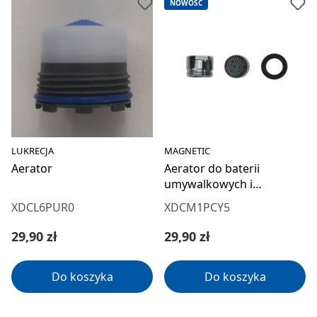
NOWOŚĆ
LUKRECJA
MAGNETIC
Aerator
Aerator do baterii
umywalkowych i
zlewozmywakowych do
XDCL6PUR0
XDCM1PCY5
filtracji wody
Cena regularna:
Cena regularna:
29,90 zł
29,90 zł
Do koszyka
Do koszyka