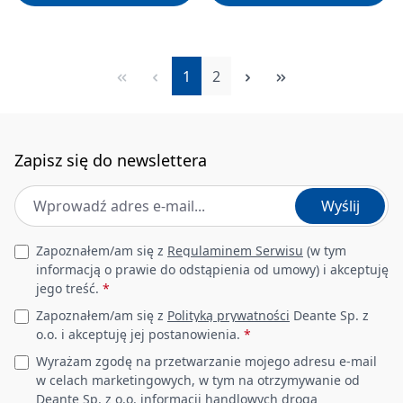
Strona
Strona
1
2
Zapisz się do newslettera
Adres e-mail
*
Wyślij
Leave this field empty
Zapoznałem/am się z
Regulaminem Serwisu
(w tym
informacją o prawie do odstąpienia od umowy) i akceptuję
jego treść.
*
Zapoznałem/am się z
Polityką prywatności
Deante Sp. z
o.o. i akceptuję jej postanowienia.
*
Wyrażam zgodę na przetwarzanie mojego adresu e-mail
w celach marketingowych, w tym na otrzymywanie od
Deante Sp. z o.o. informacji handlowych drogą