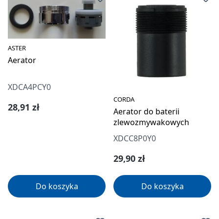
ASTER
Aerator
XDCA4PCY0
CORDA
Cena regularna:
28,91 zł
Aerator do baterii
zlewozmywakowych
XDCC8P0Y0
Cena regularna:
29,90 zł
Do koszyka
Do koszyka