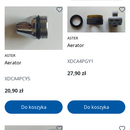
ASTER
Aerator
ASTER
XDCA4PGY1
Aerator
Cena regularna:
27,90 zł
XDCA4PCY5
Cena regularna:
20,90 zł
Do koszyka
Do koszyka