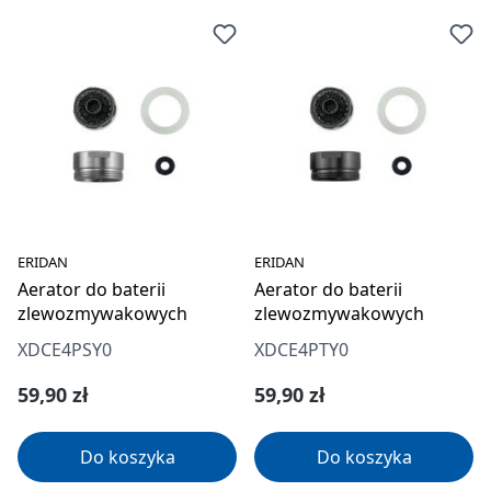
ERIDAN
ERIDAN
Aerator do baterii
Aerator do baterii
zlewozmywakowych
zlewozmywakowych
XDCE4PSY0
XDCE4PTY0
Cena regularna:
Cena regularna:
59,90 zł
59,90 zł
Do koszyka
Do koszyka