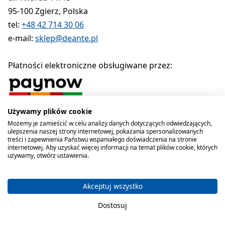
95-100 Zgierz, Polska
tel:
+48 42 714 30 06
e-mail:
sklep@deante.pl
Płatności elektroniczne obsługiwane przez:
Używamy plików cookie
Polityka prywatności
Regulamin
Polityka cookies
Możemy je zamieścić w celu analizy danych dotyczących odwiedzających,
ulepszenia naszej strony internetowej, pokazania spersonalizowanych
Deante sp. z o.o. 1990-2026
treści i zapewnienia Państwu wspaniałego doświadczenia na stronie
internetowej. Aby uzyskać więcej informacji na temat plików cookie, których
używamy, otwórz ustawienia.
Akceptuj wszystko
Dostosuj
Koszyk zawiera produkty 0 . C
Masz 0 przedmioty 
Kategorie
Szukaj
Koszyk
Ulubione
Konto