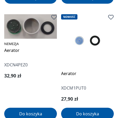
NOWOŚĆ
NEMEZJA
Aerator
XDCN4PEZ0
Aerator
Cena regularna:
32,90 zł
XDCM1PUT0
Cena regularna:
27,90 zł
Do koszyka
Do koszyka