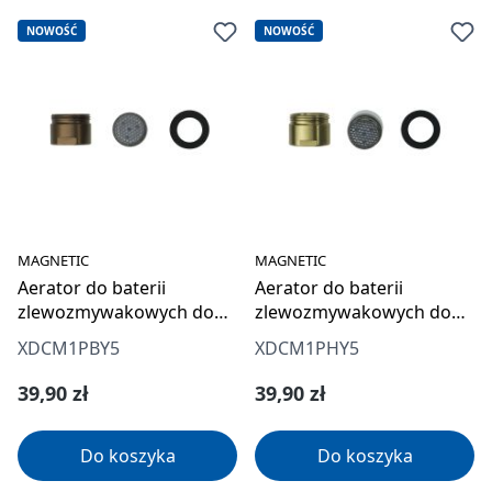
NOWOŚĆ
NOWOŚĆ
MAGNETIC
MAGNETIC
Aerator do baterii
Aerator do baterii
zlewozmywakowych do
zlewozmywakowych do
filtracji wody
filtracji wody
XDCM1PBY5
XDCM1PHY5
Cena regularna:
Cena regularna:
39,90 zł
39,90 zł
Do koszyka
Do koszyka