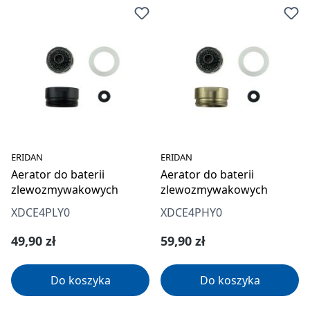
ERIDAN
ERIDAN
Aerator do baterii
Aerator do baterii
zlewozmywakowych
zlewozmywakowych
XDCE4PLY0
XDCE4PHY0
Cena regularna:
Cena regularna:
49,90 zł
59,90 zł
Do koszyka
Do koszyka