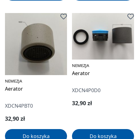
NEMEZJA
Aerator
NEMEZJA
Aerator
XDCN4P0D0
Cena regularna:
32,90 zł
XDCN4PBT0
Cena regularna:
32,90 zł
Do koszyka
Do koszyka