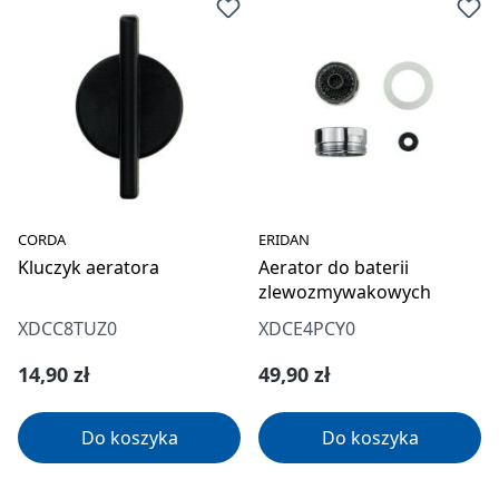
CORDA
ERIDAN
Kluczyk aeratora
Aerator do baterii
zlewozmywakowych
XDCC8TUZ0
XDCE4PCY0
Cena regularna:
Cena regularna:
14,90 zł
49,90 zł
Do koszyka
Do koszyka