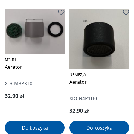
MILIN
Aerator
NEMEZJA
Aerator
XDCM8PXT0
Cena regularna:
32,90 zł
XDCN4P1D0
Cena regularna:
32,90 zł
Do koszyka
Do koszyka