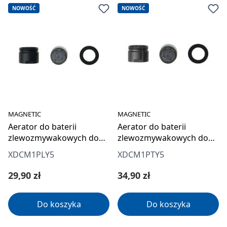
NOWOŚĆ
NOWOŚĆ
MAGNETIC
MAGNETIC
Aerator do baterii
Aerator do baterii
zlewozmywakowych do
zlewozmywakowych do
filtracji wody
filtracji wody
XDCM1PLY5
XDCM1PTY5
Cena regularna:
Cena regularna:
29,90 zł
34,90 zł
Do koszyka
Do koszyka