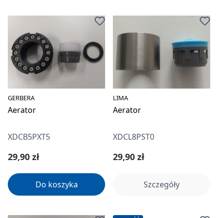
GERBERA
LIMA
Aerator
Aerator
XDCB5PXT5
XDCL8PST0
Cena regularna:
Cena regularna:
29,90 zł
29,90 zł
Do koszyka
Szczegóły