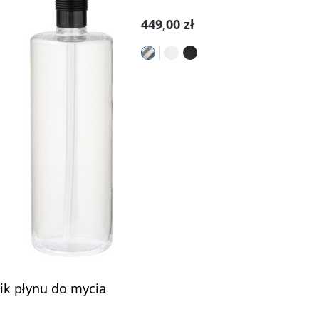
Cena regularna:
449,00 zł
k płynu do mycia