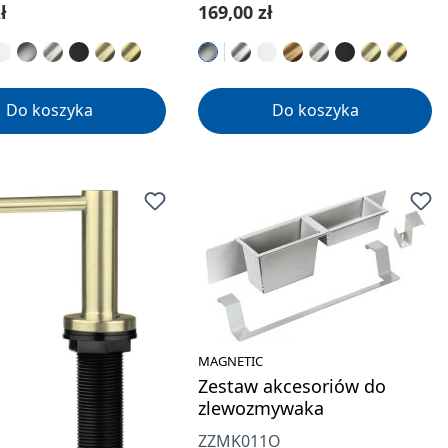
gularna:
Cena regularna:
ł
169,00 zł
Do koszyka
Do koszyka
MAGNETIC
Zestaw akcesoriów do
zlewozmywaka
ZZMK011O