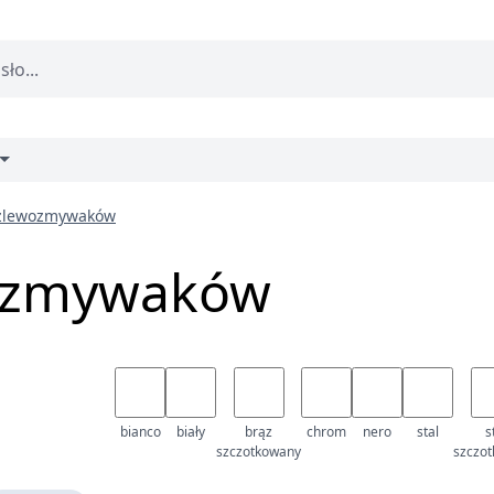
 zlewozmywaków
wozmywaków
bianco
biały
brąz
chrom
nero
stal
s
szczotkowany
szczo