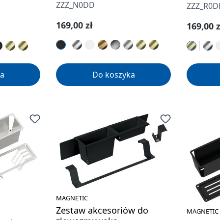
ZZZ_N0DD
ZZZ_R0D
Cena regularna:
169,00 zł
Cena re
169,00 z
a
Do koszyka
MAGNETIC
Zestaw akcesoriów do
MAGNETIC