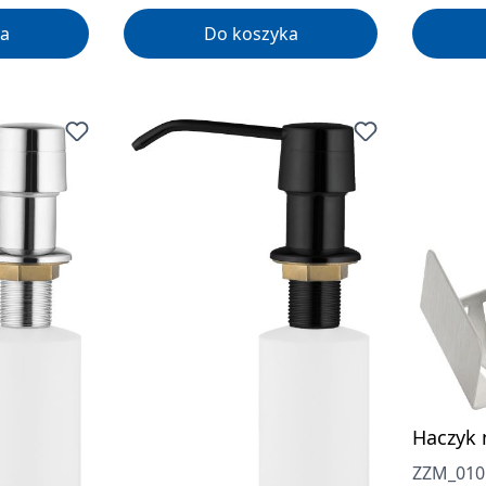
a
Do koszyka
Haczyk 
ZZM_01