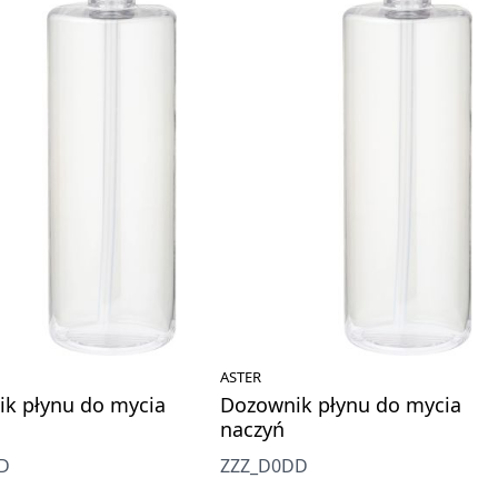
ASTER
k płynu do mycia
Dozownik płynu do mycia
naczyń
D
ZZZ_D0DD