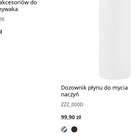
akcesoriów do
mywaka
2K
gularna:
ł
Dozownik płynu do mycia
naczyń
ZZZ_000D
Cena regularna:
99,90 zł