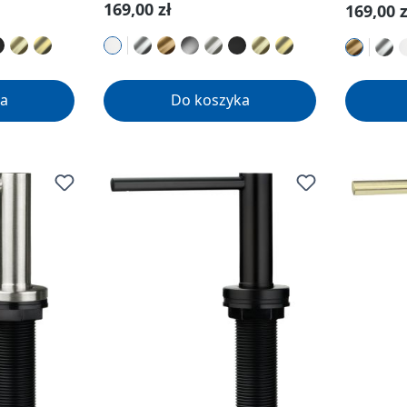
Cena regularna:
169,00 zł
Cena re
169,00 z
a
Do koszyka