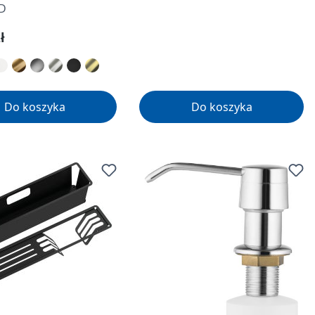
D
gularna:
ł
Do koszyka
Do koszyka