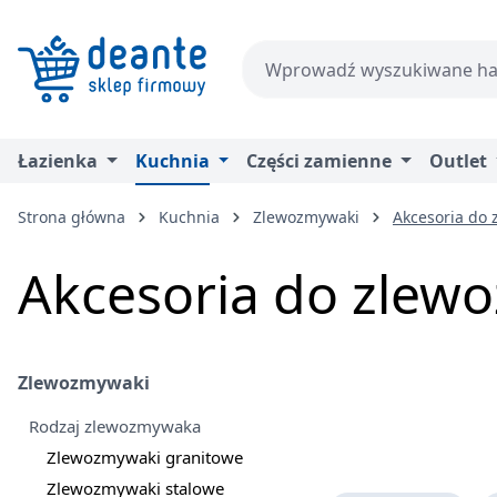
zejdź do głównej zawartości
Przejdź do wyszukiwania
Przejdź do głównej nawigacji
Łazienka
Kuchnia
Części zamienne
Outlet
Strona główna
Kuchnia
Zlewozmywaki
Akcesoria do
Akcesoria do zle
Zlewozmywaki
Rodzaj zlewozmywaka
Zlewozmywaki granitowe
Zlewozmywaki stalowe