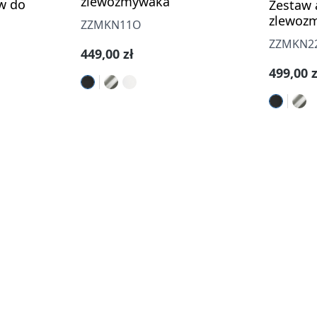
zlewozmywaka
w do
Zestaw 
zlewoz
ZZMKN11O
ZZMKN2
Cena regularna:
449,00 zł
Cena re
499,00 z