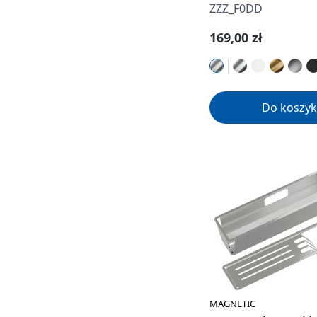
ZZZ_F0DD
Cena regularna:
169,00 zł
Do koszyk
MAGNETIC