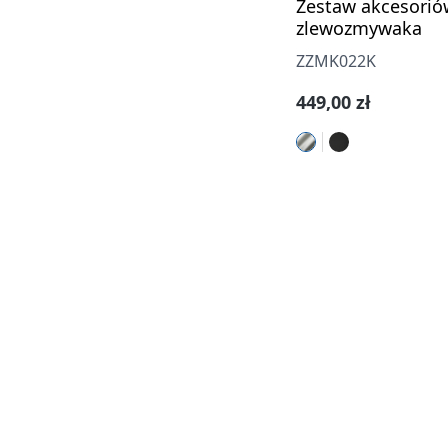
Zestaw akcesorió
zlewozmywaka
ZZMK022K
Cena regularna:
449,00 zł