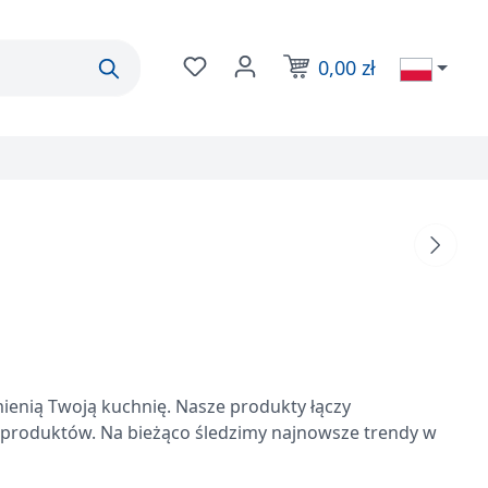
0,00 zł
Masz 0 przedmioty na liście życzeń
Koszyk zawiera prod
ienią Twoją kuchnię. Nasze produkty łączy
 produktów. Na bieżąco śledzimy najnowsze trendy w