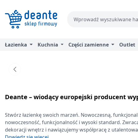
zejdź do głównej zawartości
Przejdź do wyszukiwania
Przejdź do głównej nawigacji
Łazienka
Kuchnia
Części zamienne
Outlet
Deante – wiodący europejski producent wyp
Stwórz łazienkę swoich marzeń. Nowoczesną, funkcjonaln
nowoczesność, funkcjonalność i wysoki standard. Zwrac
dekoracji wnętrz i nawiązujemy współpracę z utalentow
Dowiedz się więcej...