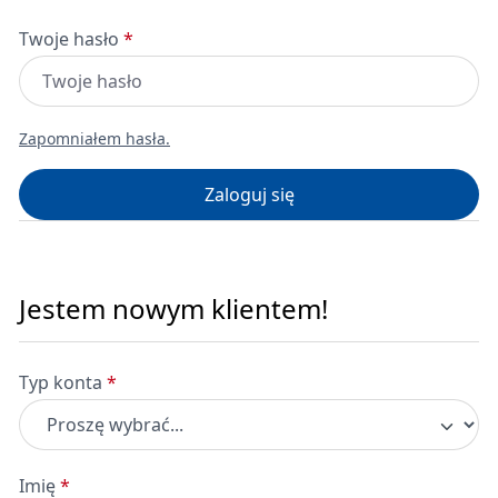
Twoje hasło
*
Zapomniałem hasła.
Zaloguj się
Jestem nowym klientem!
Dane osobowe
Typ konta
*
Imię
*