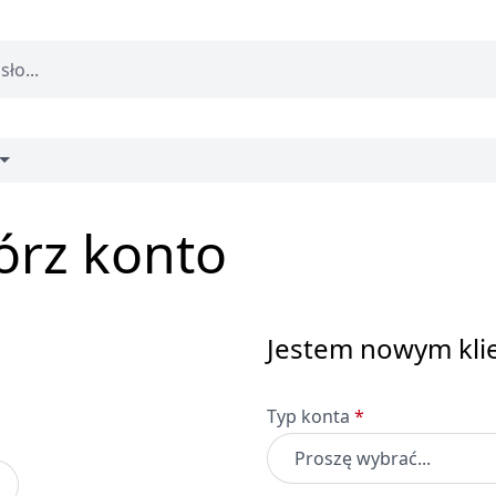
wórz konto
Jestem nowym kli
Dane osobowe
Typ konta
*