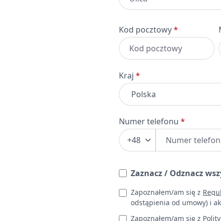
Kod pocztowy
*
Kraj
*
Numer telefonu
*
+48
Leave this field empty
Zaznacz / Odznacz wsz
Zapoznałem/am się z
Regu
odstąpienia od umowy) i ak
Zapoznałem/am się z
Polit