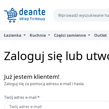
zejdź do głównej zawartości
Przejdź do wyszukiwania
Przejdź do głównej nawigacji
Łazienka
Kuchnia
Części zamienne
Outlet
Zaloguj się lub ut
Już jestem klientem!
Zaloguj się za pomocą adresu e-mail i hasła
Twój adres e-mail
*