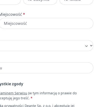
Miejscowość
*
ystkie zgody
laminem Serwisu
(w tym informacją o prawie do
ceptuję jego treść.
*
yką prywatności
Deante Sp. z o.o. i akceptuję jej