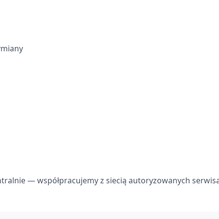
ymiany
centralnie — współpracujemy z siecią autoryzowanych serw