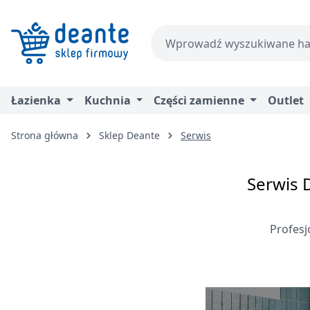
zejdź do głównej zawartości
Przejdź do wyszukiwania
Przejdź do głównej nawigacji
Łazienka
Kuchnia
Części zamienne
Outlet
Strona główna
Sklep Deante
Serwis
Serwis 
Profesj