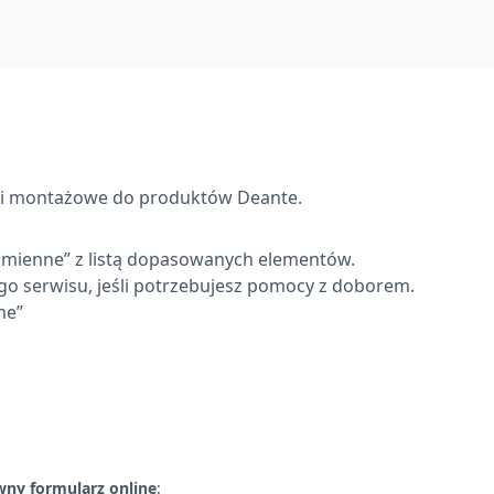
Andrzej Smoliński
Rafał Molski
Iława
CZARNKÓW
oba
Szymon Maroszek
Miejscowość
KOŚCIAN
oslaw Ziółkowski
Mateusz Rozmiarek
GRYFICE
POZNAŃ
iel Kałucki
Adrian Subsar
Gryfice
Kuślin
ne i montażowe do produktów Deante.
asz Kustra
Sebastian Kasprzak
Stargard
Raszków
zamienne” z listą dopasowanych elementów.
go serwisu, jeśli potrzebujesz pomocy z doborem.
osław Tużnik
Szczecin
ne”
wny formularz online
: