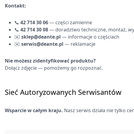
Kontakt:
📞
42 714 30 06
— części zamienne
📞
42 714 30 08
— doradztwo techniczne, montaż, w
✉️
sklep@deante.pl
— informacje o częściach
✉️
serwis@deante.pl
— reklamacje
Nie możesz zidentyfikować produktu?
Dołącz zdjęcie — pomożemy go rozpoznać.
Sieć Autoryzowanych Serwisantów
Wsparcie w całym kraju.
Nasz serwis działa nie tylko 