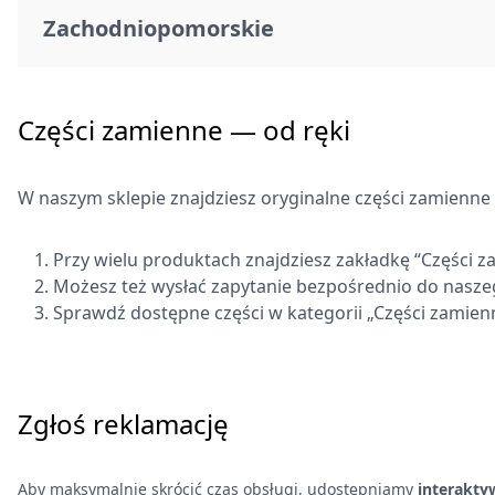
Zachodniopomorskie
SMOL BUD
EWRA PLUS
Świat Olka
Firma
Os
Części zamienne — od ręki
COMFORT
HYDRO SERWIS
Mir
Firma Wielobranżowa Gracpol
Desano
Dan
W naszym sklepie znajdziesz oryginalne części zamien
FIRMA HANDLOWO-USŁUGOWA
TECHNITIS
Tom
Przy wielu produktach znajdziesz zakładkę “Części 
Możesz też wysłać zapytanie bezpośrednio do nasze
Mirosław Robert Tużnik
Mir
Sprawdź dostępne części w kategorii „Części zamien
Zgłoś reklamację
Aby maksymalnie skrócić czas obsługi, udostępniamy
interakty