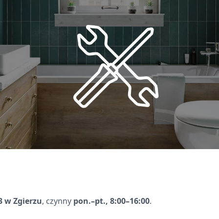
3 w Zgierzu
, czynny
pon.–pt., 8:00–16:00
.